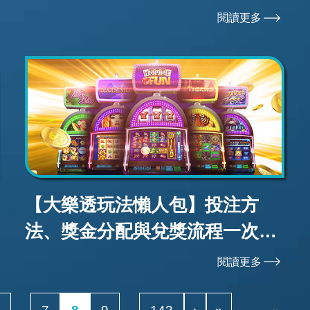
金娛樂城
閱讀更多
【大樂透玩法懶人包】投注方
法、獎金分配與兌獎流程一次看
- 淘金娛樂城
閱讀更多