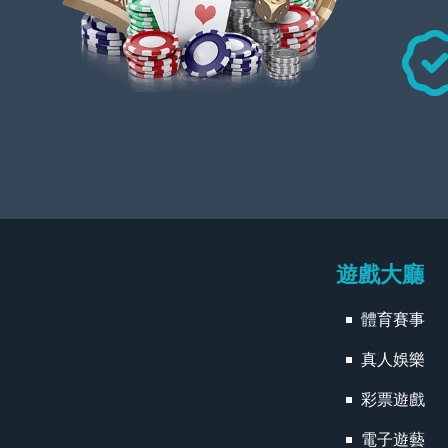
遊戲大廳
體育賽事
真人娛樂
彩票遊戲
電子遊藝