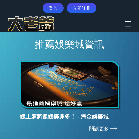
登入
立即註冊
淘金娛樂城 推薦娛樂城資訊 -
首頁
推薦娛樂城資訊
體育賽事
真人娛樂
彩票遊戲
電子遊藝
優惠活動
線上麻將連線樂趣多！ - 淘金娛樂城
閱讀更多
最新消息