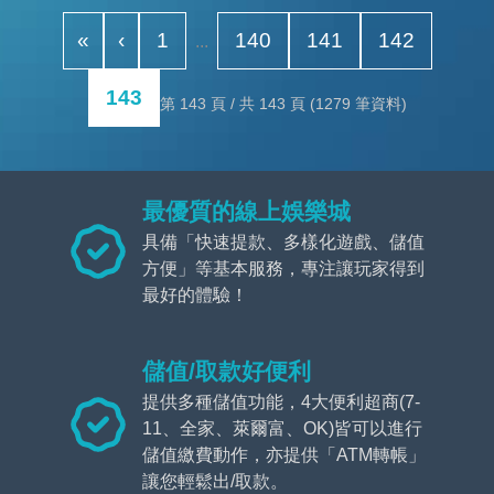
註冊
«
‹
1
140
141
142
...
登入
143
第 143 頁 / 共 143 頁 (1279 筆資料)
最優質的線上娛樂城
具備「快速提款、多樣化遊戲、儲值
方便」等基本服務，專注讓玩家得到
最好的體驗！
儲值/取款好便利
提供多種儲值功能，4大便利超商(7-
11、全家、萊爾富、OK)皆可以進行
儲值繳費動作，亦提供「ATM轉帳」
讓您輕鬆出/取款。