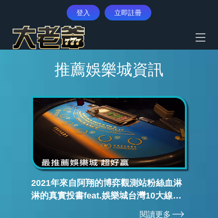
登入
立即註冊
淘金娛樂城 推薦娛樂城資訊 -
首頁
推薦娛樂城資訊
體育賽事
真人娛樂
彩票遊戲
電子遊藝
優惠活動
2021年來自阿翔的博弈觀測站粉絲血淋
淋的真實投書feat.娛樂城台灣10大線上
最新消息
娛樂城(現金板、九州、通博、HOYA、
閱讀更多