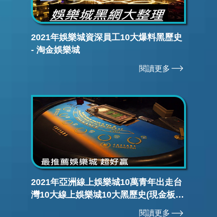
2021年娛樂城資深員工10大爆料黑歷史
- 淘金娛樂城
閱讀更多
2021年亞洲線上娛樂城10萬青年出走台
灣10大線上娛樂城10大黑歷史(現金板、
九州、通博、HOYA、HOIN) - 淘金娛樂
閱讀更多