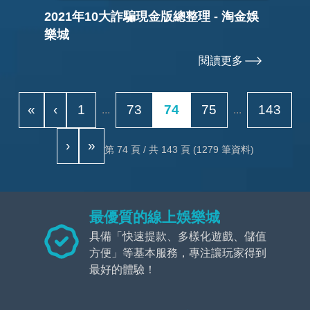
2021年10大詐騙現金版總整理 - 淘金娛
樂城
閱讀更多
«
‹
1
73
74
75
143
...
...
›
»
第 74 頁 / 共 143 頁 (1279 筆資料)
最優質的線上娛樂城
具備「快速提款、多樣化遊戲、儲值
方便」等基本服務，專注讓玩家得到
最好的體驗！