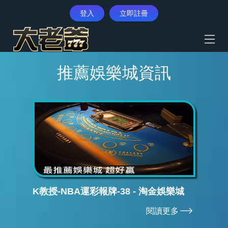
登入
立即註冊
淘金娛樂城 推薦娛樂城資訊 -
首頁
推薦娛樂城資訊
體育賽事
真人娛樂
彩票遊戲
電子遊藝
優惠活動
K教授-NBA運彩報牌-38 - 淘金娛樂城
閱讀更多
最新消息