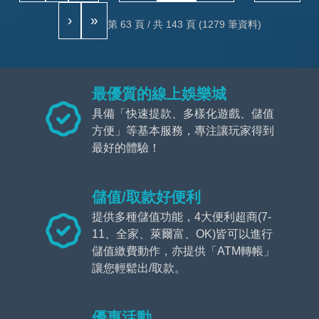
›
»
第 63 頁 / 共 143 頁 (1279 筆資料)
最優質的線上娛樂城
具備「快速提款、多樣化遊戲、儲值
方便」等基本服務，專注讓玩家得到
最好的體驗！
儲值/取款好便利
提供多種儲值功能，4大便利超商(7-
11、全家、萊爾富、OK)皆可以進行
儲值繳費動作，亦提供「ATM轉帳」
讓您輕鬆出/取款。
優惠活動