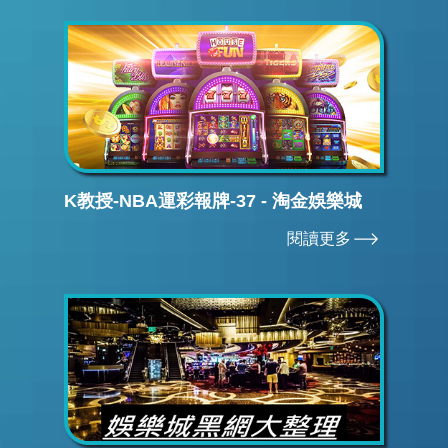
註冊
登入
K教授-NBA運彩報牌-37 - 淘金娛樂城
閱讀更多