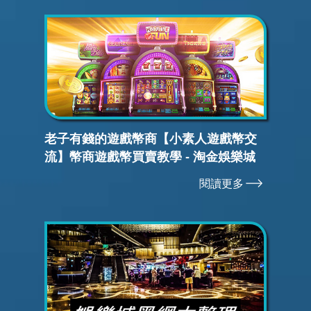
老子有錢的遊戲幣商【小素人遊戲幣交
流】幣商遊戲幣買賣教學 - 淘金娛樂城
閱讀更多