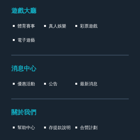
遊戲大廳
體育賽事
真人娛樂
彩票遊戲
電子遊藝
消息中心
優惠活動
公告
最新消息
關於我們
幫助中心
存提款說明
合營計劃