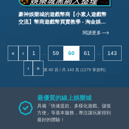
豪神娛樂城的遊戲幣商【小素人遊戲幣
交流】幣商遊戲幣買賣教學 - 淘金娛樂
城
閱讀更多
«
‹
1
59
60
61
143
...
...
›
»
第 60 頁 / 共 143 頁 (1279 筆資料)
最優質的線上娛樂城
具備「快速提款、多樣化遊戲、儲值
方便」等基本服務，專注讓玩家得到
最好的體驗！