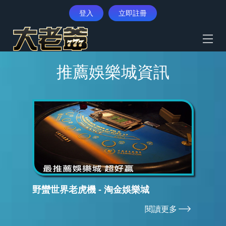
登入
立即註冊
淘金娛樂城 推薦娛樂城資訊 -
首頁
推薦娛樂城資訊
體育賽事
真人娛樂
彩票遊戲
電子遊藝
優惠活動
野蠻世界老虎機 - 淘金娛樂城
閱讀更多
最新消息