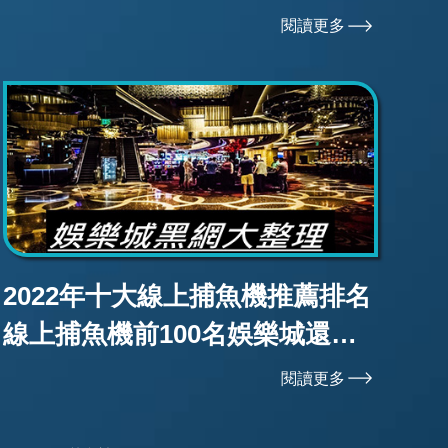
閱讀更多
2022年十大線上捕魚機推薦排名
線上捕魚機前100名娛樂城還有
誰? - 淘金娛樂城
閱讀更多