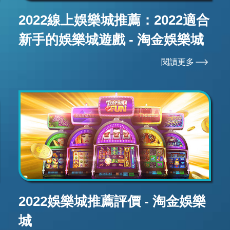
2022線上娛樂城推薦：2022適合
新手的娛樂城遊戲 - 淘金娛樂城
閱讀更多
2022娛樂城推薦評價 - 淘金娛樂
城