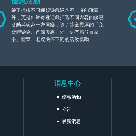
優惠活動
除了提供不同種類遊戲滿足不一樣的玩家
外，更是針對每種遊戲打造不同內容的優惠
活動與玩家一齊同樂，除了獎金豐厚的「免
費體驗金、首儲優惠」外，更有屬於百家
樂、體育、老虎機等不同的活動獎勵。
Manual 了解更多
消息中心
優惠活動
公告
最新消息