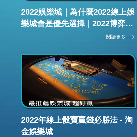
2022娛樂城｜為什麼2022線上娛
樂城會是優先選擇｜2022博弈遊
戲平台簡單比較 - 淘金娛樂城
閱讀更多
2022年線上骰寶贏錢必勝法 - 淘
金娛樂城