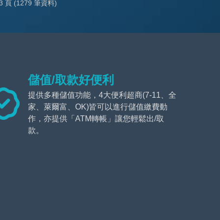
43 頁 (1279 筆資料)
儲值/取款好便利
提供多種儲值功能，4大便利超商(7-11、全
家、萊爾富、OK)皆可以進行儲值繳費動
作，亦提供「ATM轉帳」讓您輕鬆出/取
款。