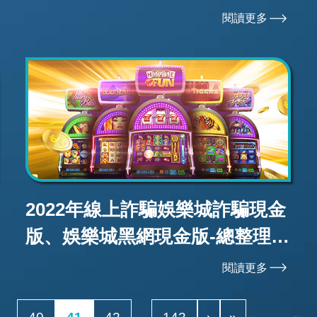
閱讀更多
2022年線上詐騙娛樂城詐騙現金
版、娛樂城黑網現金版-總整理 -
淘金娛樂城
閱讀更多