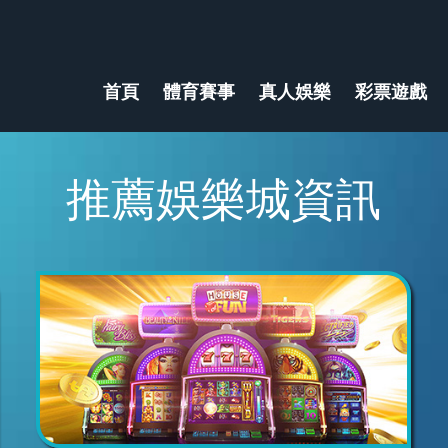
首頁
體育賽事
真人娛樂
彩票遊戲
 娛樂城評價與攻略文章
推薦娛樂城資訊