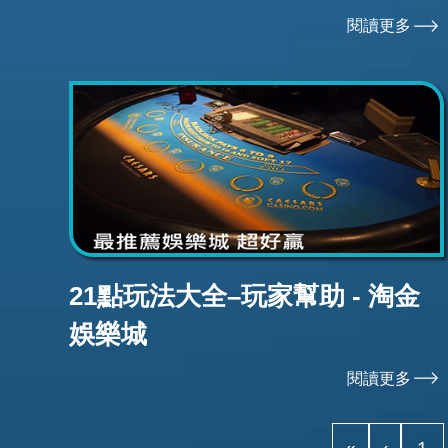
閱讀更多
21點玩法大全–玩家幫助 - 淘金
娛樂城
閱讀更多