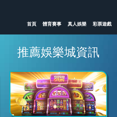
首頁
體育賽事
真人娛樂
彩票遊戲
 娛樂城評價與攻略文章
推薦娛樂城資訊