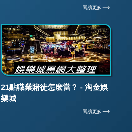
閱讀更多
21點職業賭徒怎麼當？ - 淘金娛
樂城
閱讀更多