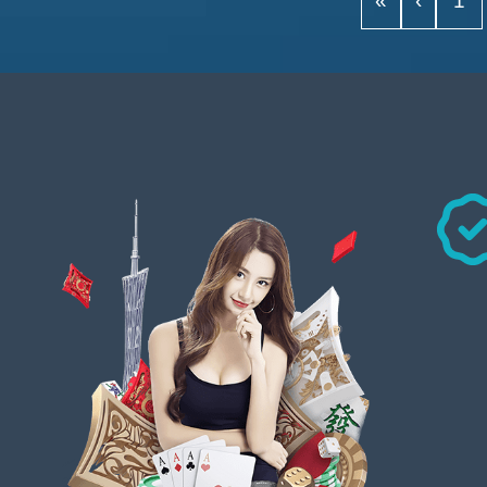
«
‹
1