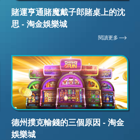
賭運亨通賭魔戴子郎賭桌上的沈
思 - 淘金娛樂城
閱讀更多
德州撲克輸錢的三個原因 - 淘金
娛樂城