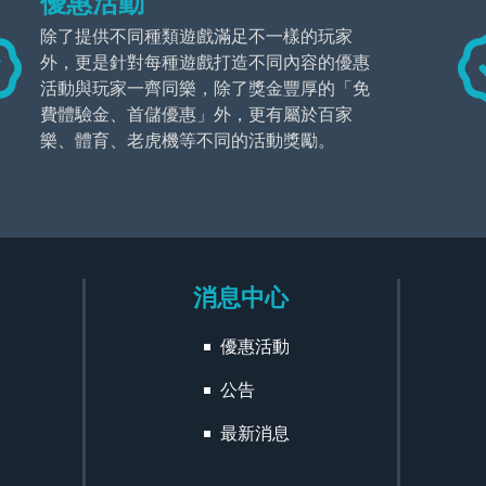
優惠活動
除了提供不同種類遊戲滿足不一樣的玩家
外，更是針對每種遊戲打造不同內容的優惠
活動與玩家一齊同樂，除了獎金豐厚的「免
費體驗金、首儲優惠」外，更有屬於百家
樂、體育、老虎機等不同的活動獎勵。
Manual 了解更多
消息中心
優惠活動
公告
最新消息