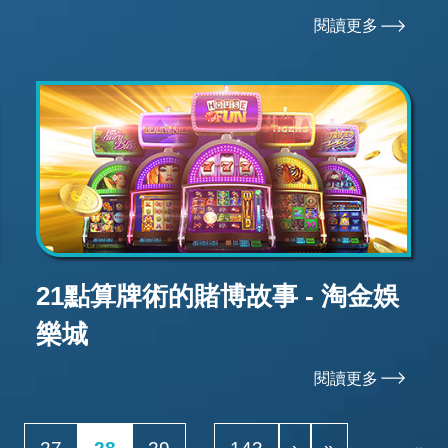
閱讀更多
21點算牌術的賭博故事 - 淘金娛
樂城
閱讀更多