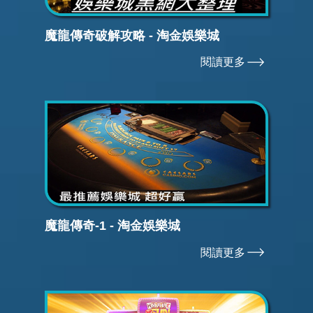
魔龍傳奇破解攻略 - 淘金娛樂城
閱讀更多
魔龍傳奇-1 - 淘金娛樂城
閱讀更多