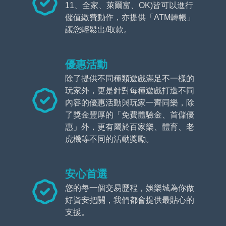
11、全家、萊爾富、OK)皆可以進行
儲值繳費動作，亦提供「ATM轉帳」
讓您輕鬆出/取款。
優惠活動
除了提供不同種類遊戲滿足不一樣的
玩家外，更是針對每種遊戲打造不同
內容的優惠活動與玩家一齊同樂，除
了獎金豐厚的「免費體驗金、首儲優
惠」外，更有屬於百家樂、體育、老
虎機等不同的活動獎勵。
安心首選
您的每一個交易歷程，娛樂城為你做
好資安把關，我們都會提供最貼心的
支援。