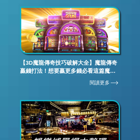
註冊
登入
【3D魔龍傳奇技巧破解大全】魔龍傳奇
贏錢打法！想要贏更多錢必看這篇魔龍
傳奇選台教學 - 淘金娛樂城
閱讀更多