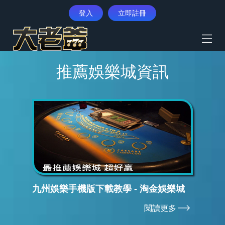
登入
立即註冊
淘金娛樂城 推薦娛樂城資訊 -
首頁
推薦娛樂城資訊
體育賽事
真人娛樂
彩票遊戲
電子遊藝
優惠活動
九州娛樂手機版下載教學 - 淘金娛樂城
閱讀更多
最新消息