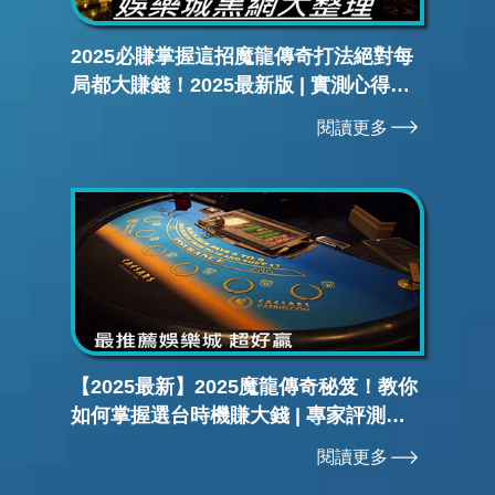
2025必賺掌握這招魔龍傳奇打法絕對每
局都大賺錢！2025最新版 | 實測心得與
技巧分享 - 淘金娛樂城
閱讀更多
【2025最新】2025魔龍傳奇秘笈！教你
如何掌握選台時機賺大錢 | 專家評測與
攻略指南 - 淘金娛樂城
閱讀更多