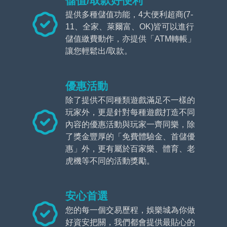
儲值/取款好便利
提供多種儲值功能，4大便利超商(7-
11、全家、萊爾富、OK)皆可以進行
儲值繳費動作，亦提供「ATM轉帳」
讓您輕鬆出/取款。
優惠活動
除了提供不同種類遊戲滿足不一樣的
玩家外，更是針對每種遊戲打造不同
內容的優惠活動與玩家一齊同樂，除
了獎金豐厚的「免費體驗金、首儲優
惠」外，更有屬於百家樂、體育、老
虎機等不同的活動獎勵。
安心首選
您的每一個交易歷程，娛樂城為你做
好資安把關，我們都會提供最貼心的