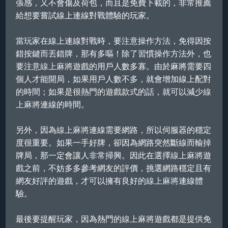
張感，又不會傷及荷包，而且是免費下載的，非常推薦
給想要嘗試線上連線對戰體驗的玩家。
當玩家在線上連線對戰時，要注意操作方法，免得因按
錯按鍵而丟錯牌，那有多嘔！除了習慣操作方法外，也
要注意
線上麻將
遊戲的用戶人數多寡。由於麻將需要四
個人才能開局，如果用戶人數不多，就會增加線上配對
的時間；如果是很熱門的遊戲款式的話，就可以減少
線
上麻將
連線的時間。
另外，因為
線上麻將
連線需要網路，所以伺服器的穩定
度很重要。如果一手好牌，卻因為網路突然斷線而輸掉
牌局，那一定會讓人非常掃興。因此在選擇
線上麻將
遊
戲之前，不妨多多參考網友的評價，挑選網路穩定且有
網友好評的遊戲，才可以擁有良好的
線上麻將
連線體
驗。
最後要提醒玩家，因為熱門的
線上麻將
遊戲都是提供免