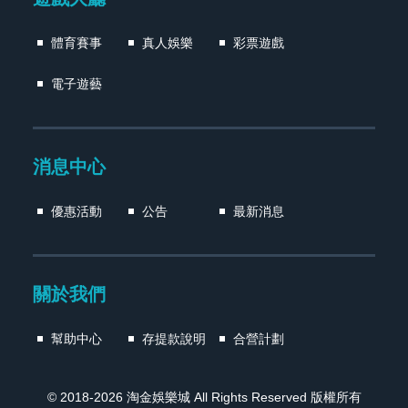
體育賽事
真人娛樂
彩票遊戲
電子遊藝
消息中心
優惠活動
公告
最新消息
關於我們
幫助中心
存提款說明
合營計劃
© 2018-2026
淘金娛樂城
All Rights Reserved 版權所有