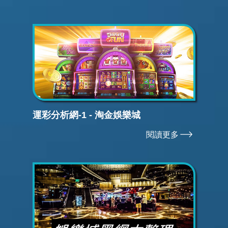
運彩分析網-1 - 淘金娛樂城
閱讀更多