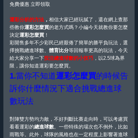
免費優惠 立即領取
註冊
運彩分析的方法
，
相信大家已經玩膩了，還在網上查那
登入
些教你
運彩怎麼買
的老方式嗎？小編今天就教你要怎麼
決定
運彩怎麼買
！
彩開售多年不少彩民已經厭倦了簡單的勝平負玩法，選
擇挑戰總進球數、
體育比分
等回報率更高的玩法，今天
給大家分享一下
投注總進球數的小技巧
，以2.5球為界
限，讓你知道運彩要怎麼買。
1.
當你不知道
運彩怎麼買
的時候告
訴你什麼情況下適合挑戰總進球
數玩法
對陣雙方勢均力敵，不好判斷比賽走向時，可以考慮買
看看運彩的
總進球數
。一些特殊的場次也不例外，比如
雨戰等。此外，球隊的風格也在一定程度上影響著進球