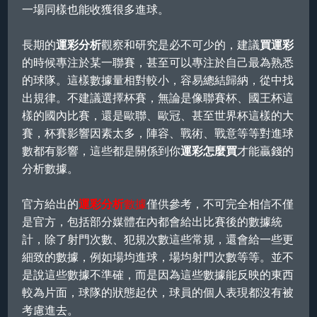
一場同樣也能收獲很多進球。
長期的
運彩分析
觀察和研究是必不可少的，建議
買運彩
的時候專注於某一聯賽，甚至可以專注於自己最為熟悉
的球隊。這樣數據量相對較小，容易總結歸納，從中找
出規律。不建議選擇杯賽，無論是像聯賽杯、國王杯這
樣的國內比賽，還是歐聯、歐冠、甚至世界杯這樣的大
賽，杯賽影響因素太多，陣容、戰術、戰意等等對進球
數都有影響，這些都是關係到你
運彩怎麼買
才能贏錢的
分析數據。
官方給出的
運彩分析
數據
僅供參考，不可完全相信不僅
是官方，包括部分媒體在內都會給出比賽後的數據統
計，除了射門次數、犯規次數這些常規，還會給一些更
細致的數據，例如場均進球，場均射門次數等等。並不
是說這些數據不準確，而是因為這些數據能反映的東西
較為片面，球隊的狀態起伏，球員的個人表現都沒有被
考慮進去。