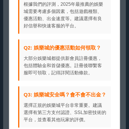
根據我們的評測，2025年最推薦的娛樂
城需要考慮多個因素，包括遊戲種類、
優惠活動、出金速度等。建議選擇有良
好信譽和快速客服的平台。
Q2: 娛樂城的優惠活動如何領取？
大部分娛樂城都提供新會員註冊優惠，
包括體驗金和首儲優惠。註冊後聯繫客
服即可領取，記得詳閱活動條款。
Q3: 娛樂城安全嗎？會不會不出金？
選擇正規的娛樂城平台非常重要。建議
選擇有第三方支付認證、SSL加密技術的
平台，並查看其他玩家的評價。