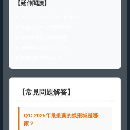
【延伸閱讀】
▶ 2025年十大娛樂城推薦排名
▶ 娛樂城新手入門完整教學
▶ 娛樂城優惠活動總整理
▶ 娛樂城贏錢技巧大公開
▶ 娛樂城常見問題解答
【常見問題解答】
Q1: 2025年最推薦的娛樂城是哪
家？