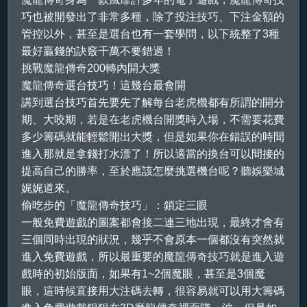
巧也被開發出了非常多種，除了投注技巧、下注金額的
管控以外，甚至是選台也有一套學問，以下統整了3種
最好贏錢的訣竅千萬不要錯過！
挑戰
魔龍傳奇
200轉內開大獎
魔龍傳奇
選台技巧！這幾台最會開
講到選台技巧首先要先了解每台
老虎機
都有所謂的開分
期、大咬期，若是在
老虎機
台開獎時入場，不需要花費
多少籌碼就能輕鬆開出大獎，但是如果你在錯誤的時間
進入那就是拿錢打水漂了！所以適當的換台可以間接的
提高自己的勝率，至於應該怎麼挑選機台呢？聽娛樂城
娓娓道來。
偷吃步的「
魔龍傳奇
技巧」：鎖定三眼
一般免費遊戲的圖案都會接二連三地出現，最終才會有
三個同時出現的狀況，幾乎不會原本一個都沒有突然就
進入免費遊戲，所以最重要的
魔龍傳奇
技巧就是進入遊
戲時的初始版面，如果有1~2個魔眼，甚至是3個魔
眼，這時候直接用大注碼去轉，很容易就可以用大籌碼