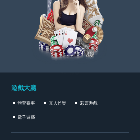
Manual 了解更多
遊戲大廳
體育賽事
真人娛樂
彩票遊戲
電子遊藝