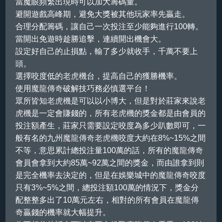
當魔眼頻繁出現時可以加大籌碼量。
避開遊戲高峰期，避免大獎被其他玩家率先贏走。
合理分配籌碼，讓自己一次投注至少能夠進行100轉。
當開出免遊時趁勝追擊，連續開出機會大。
設定好自己的止損點，輸了多少就收手，千萬不要上
頭。
選擇咬度低的
老虎機
台，提高自己的獲勝機率。
使用
魔龍傳奇
破解技巧務必慎選平台！
眾所皆知
老虎機
是可以以小博大，但是對於莊家來說
老
虎機
是一定會賺錢的，所有
老虎機
的獎金都是由會員的
投注額產生，莊家只需要設定咬度為多少趴數即可，一
般有名的九州
魔龍傳奇
老虎機
咬度大約在8%~15%之間
不等，意思累計總投注量100萬的話，所有的
魔龍傳奇
會員會拿到大約85萬~92萬之間的獎金，而由誰拿到則
是完全機率去決定的，但是在娛樂城中的
魔龍傳奇
咬度
只有3%~5%之間，總投注額100萬的情況下，獎金分
配整整多出了10萬元左右，相對的所有會員在
魔龍傳
奇
贏錢的機率就大幅提升。