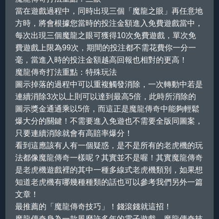
當在遊戲過程中，同時出現三個「魔龍之眼」再任意地
方時，將會根據您當時的投注金額進入免費遊戲當中，
每次出現三個魔龍之眼可獲得10次免費遊戲，單次免
費遊戲上限為99次，期間的投注都不需花費你一分一
毫，當進入時的投注金額越高回報也相對的更高！
魔龍傳奇
打法重點：特殊玩法
圖示掉落的過程中可以重複觸發消除，一次轉動中若是
連續消除3次以上則可以達到最高5倍，此時所消除的
圖示獎金通通乘以5倍，而這正是
魔龍傳奇
中能夠輕鬆
爆大分的關鍵！不需要進入免遊也不需要全版同圖案，
只要連續消除就會有高賠率爆分！
看到這應該有人有一個疑惑，是不是所有的
老虎機
的玩
法都像
魔龍傳奇
一樣呢？其實並不是喔！其實
魔龍傳奇
是
老虎機
遊戲裡的其中一種多線式
老虎機
類別，如果想
知道
老虎機
有哪幾種種類的話也可以參考我們另外一篇
文章！
最推薦的「
魔龍傳奇
技巧」！錢滾錢就這招！
魔龍傳奇
身為一款風靡許多年的電子遊戲，
魔龍傳奇
技