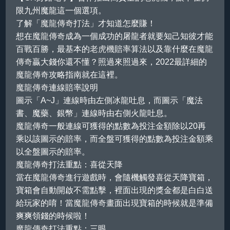
限九州魔龍這一個選項。
了解「
魔龍傳奇
打法」才知道怎麼賺！
想在
魔龍傳奇
成為一個成功的屠龍者就要知己知彼才能
百戰百勝，最基本的
老虎機
賠率算法以及靠什麼在
魔龍
傳奇
贏大錢你還不懂？照過來照過來，2022最詳細的
魔龍傳奇
攻略指南就在這裡。
魔龍傳奇
連線賠率說明
圖示「A~J」連線時由左側冰龍吐息，而圖示「魔法
書、魔藥、銀幣」連線時由右側火龍吐息。
魔龍傳奇
一般連線可獲得的點數為投注金額除以20再
乘以該圖示的賠率，而全盤可獲得的點數為投注金額乘
以全盤圖示的賠率。
魔龍傳奇
打法重點：喜從天降
當在
魔龍傳奇
進行遊戲時，會隨機觸發喜從天降寶箱，
寶箱會自動開啟不需點擊，裡面出現的獎金都是白白送
給玩家的唷！當
魔龍傳奇
畫面出現寶箱的時候就是準備
爽爽領錢的時候啦！
魔龍傳奇
打法重點：三眼