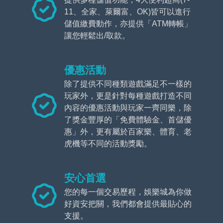
11、全家、萊爾富、OK)皆可以進行
儲值繳費動作，亦提供「ATM轉帳」
讓您輕鬆出/取款。
優惠活動
除了提供不同種類遊戲滿足不一樣的
玩家外，更是針對每種遊戲打造不同
內容的優惠活動與玩家一齊同樂，除
了獎金豐厚的「免費體驗金、首儲優
惠」外，更有屬於百家樂、體育、老
虎機等不同的活動獎勵。
安心首選
您的每一個交易歷程，娛樂城為你做
好資安把關，我們都會提供最貼心的
支援。