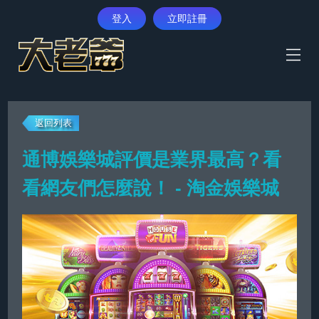
登入
立即註冊
首頁
返回列表
體育賽事
通博娛樂城評價是業界最高？看
真人娛樂
看網友們怎麼說！ - 淘金娛樂城
彩票遊戲
電子遊藝
優惠活動
最新消息