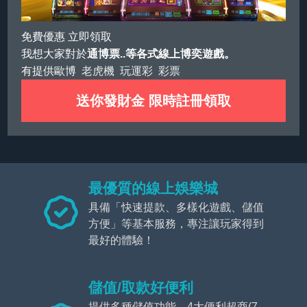
註冊
免費優惠 立即領取
登入
我想大家對於
通博票..等各式線上博奕遊戲。
有提供歐博
老虎機
玩運彩
彩票
送你發財金 限時註冊領取
最優質的線上娛樂城
具備「快速提款、多樣化遊戲、儲值
方便」等基本服務，專注讓玩家得到
最好的體驗！
儲值/取款好便利
提供多種儲值功能，4大便利超商(7-