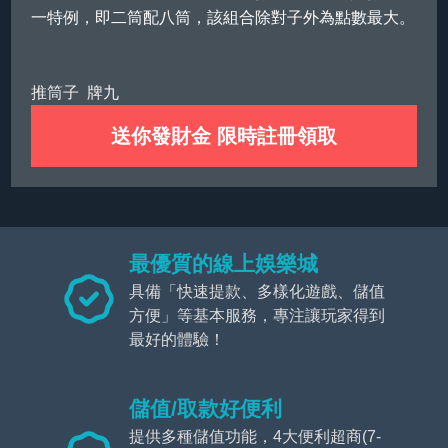
一特例，即二筒配八筒，該組合除對子外為點數最大。
推筒子
牌九
送你發財金 限時註冊領取
最優質的線上娛樂城
具備「快速提款、多樣化遊戲、儲值
方便」等基本服務，專注讓玩家得到
最好的體驗！
儲值/取款好便利
提供多種儲值功能，4大便利超商(7-