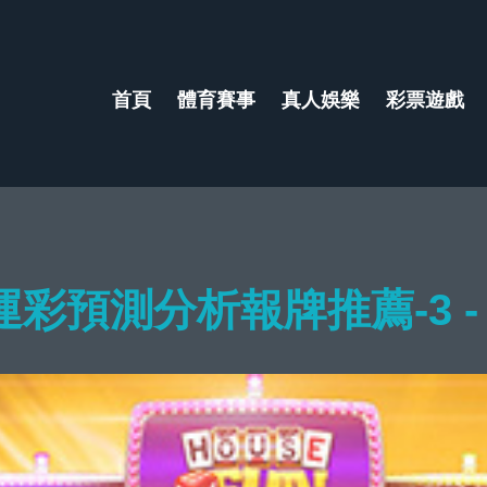
首頁
體育賽事
真人娛樂
彩票遊戲
運彩預測分析報牌推薦-3 