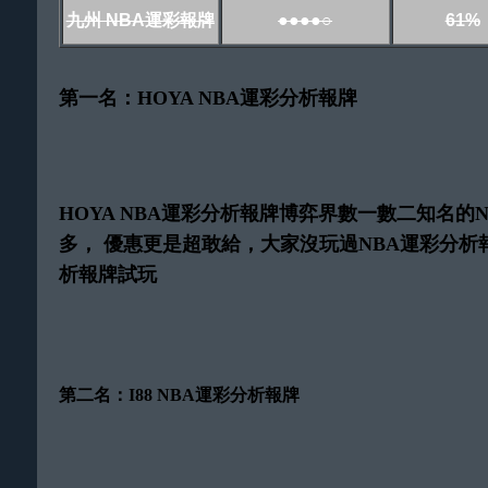
九州 NBA運彩報牌
●●●●○
61%
第一名：HOYA NBA運彩分析報牌
HOYA NBA運彩分析報牌博弈界數一數二知名的
多， 優惠更是超敢給，大家沒玩過NBA運彩分析報
析報牌試玩
第二名：I88 NBA運彩分析報牌