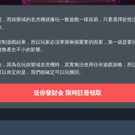
迎，而
娛樂城
的
老虎機
就像玩一般遊戲一樣容易，只要選擇欲投
金。
控制遊戲結果，所以玩家必須掌握兩個重要的因素，第一就是要
都會產生不小的影響。
金，因為在玩
娛樂城
老虎機
時，其實無法使用任何遊戲策略，所
可以肯定的是，我們能確定可以玩幾回。
送你發財金 限時註冊領取