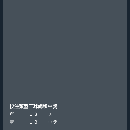
投注類型
三球總和
中獎
單
１８
Ｘ
雙
１８
中獎