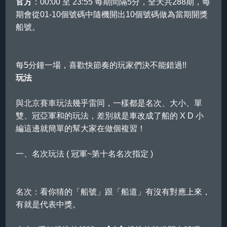
官方
：00:00 至 23:55 每期間隔5分，全天共288期，每
期會從01-10個號碼中隨機開出10個號碼做為當期開獎
船號。
每5分鐘一場，喜歡快節奏的玩家們決不能錯過!!
玩法
與
北京賽車
玩法幾乎雷同，一樣都是名次、大小、單
雙、冠亞軍和的玩法，差別就是車改成了船的 X D 小
編這邊就簡單的幫大家在做個複習！
一、名次玩法 ( 冠軍~第十名名次指定 )
名次：看你猜的「船號」跟「船道」有沒有對應上來，
有就是代表中獎。