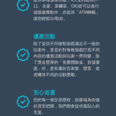
11、全家、萊爾富、OK)皆可以進行
儲值繳費動作，亦提供「ATM轉帳」
讓您輕鬆出/取款。
優惠活動
除了提供不同種類遊戲滿足不一樣的
玩家外，更是針對每種遊戲打造不同
內容的優惠活動與玩家一齊同樂，除
了獎金豐厚的「免費體驗金、首儲優
惠」外，更有屬於百家樂、體育、老
虎機等不同的活動獎勵。
安心首選
您的每一個交易歷程，娛樂城為你做
好資安把關，我們都會提供最貼心的
支援。