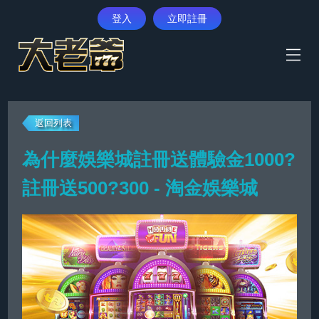
登入
立即註冊
首頁
返回列表
體育賽事
為什麼娛樂城註冊送體驗金1000?
真人娛樂
註冊送500?300 - 淘金娛樂城
彩票遊戲
電子遊藝
優惠活動
最新消息