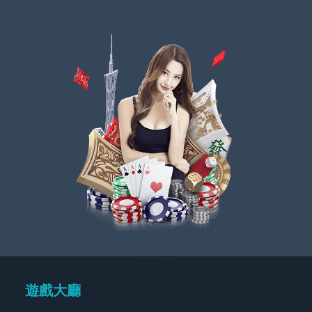
Manual 了解更多
遊戲大廳