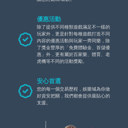
優惠活動
除了提供不同種類遊戲滿足不一樣的
玩家外，更是針對每種遊戲打造不同
內容的優惠活動與玩家一齊同樂，除
了獎金豐厚的「免費體驗金、首儲優
惠」外，更有屬於百家樂、體育、老
虎機等不同的活動獎勵。
安心首選
您的每一個交易歷程，娛樂城為你做
好資安把關，我們都會提供最貼心的
支援。