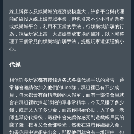
註冊
線上博弈以及
娛樂城
的經濟規模龐大，許多平台與代理
商紛紛投入線上
娛樂城
事業，但也引來不少不肖的業者
登入
或
娛樂城
平台，利用不正當的手法，行
娛樂城
詐騙的行
為，誘騙玩家上當，大壞娛樂成市場的風評，以下就整
理了三個常見的
娛樂城
詐騙手法，提醒玩家還須謹慎小
心。
代操
相信許多玩家都有接觸過各式各樣代操手法的廣告，通
常都會邀請你加入他們的Line群，群組裡已有不少成
員，每天都會有自稱老師的人報單，而有一部份會員就
會在群組裡吹捧老師報的單非常精準，今天又賺了多少
錢，或是又入了多少金，而當你開始心動，入了金，老
師也幫你代操後，過程中會先讓你感受到遊戲帳戶真的
賺了錢，接著又會全部輸光，然後在慫恿你繼續入金，
如果你是中途想先出金，那麼他們就會有一堆理由，包