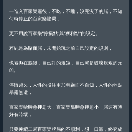
註冊
一進入
百家樂
廳後，不吃，不睡，沒完沒了的賭，不知
何時停止的
百家樂
賭局，
登入
更不用說
百家樂
“停損點“與“獲利點“的設定。
粹純是為賭而賭，未開始玩之前自己設定的規則，
也被拋在腦後，自己訂的規矩，自己就是破壞規矩的元
凶。
停留越久，人性的投注更加明顯而不自知，人性的弱點
暴露無遺，
百家樂
輸時愈押愈大，
百家樂
贏時愈押愈小，賭運有時
好有時壞，
只要連續二局
百家樂
牌局的不順利，想一口贏，終究成