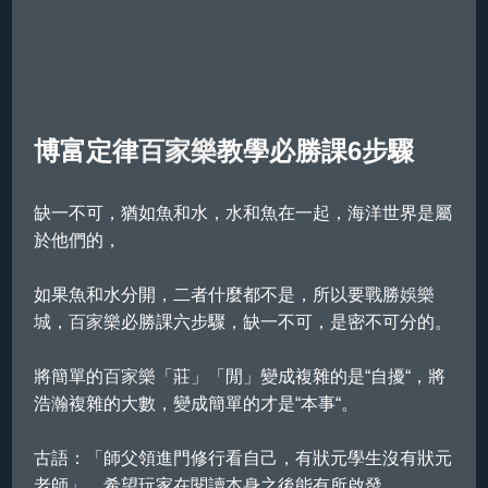
博富定律
百家樂
教學必勝課6步驟
缺一不可，猶如魚和水，水和魚在一起，海洋世界是屬
於他們的，
如果魚和水分開，二者什麼都不是，所以要戰勝
娛樂
城
，
百家樂
必勝課六步驟，缺一不可，是密不可分的。
將簡單的
百家樂
「莊」「閒」變成複雜的是“自擾“，將
浩瀚複雜的大數，變成簡單的才是“本事“。
古語：「師父領進門修行看自己，有狀元學生沒有狀元
老師」，希望玩家在閱讀本身之後能有所啟發。