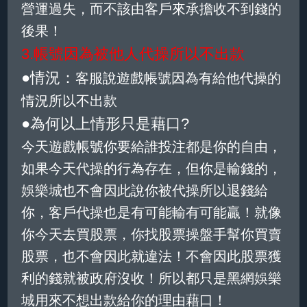
營運過失，而不該由客戶來承擔收不到錢的
後果！
3.帳號因為被他人代操所以不出款
●情況：
客服說遊戲帳號因為有給他代操的
情況所以不出款
●為何以上情形只是藉口?
今天遊戲帳號你要給誰投注都是你的自由，
如果今天代操的行為存在，但你是輸錢的，
娛樂城
也不會因此說你被代操所以退錢給
你，客戶代操也是有可能輸有可能贏！就像
你今天去買股票，你找股票操盤手幫你買賣
股票，也不會因此就違法！不會因此股票獲
利的錢就被政府沒收！所以都只是黑網
娛樂
城
用來不想出款給你的理由藉口！