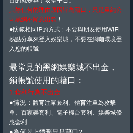
目的就是為了攻擊平台。
其餘任何的理由原因皆為藉口，只是單純公
司黑網不願意出款
！
●
防範相同IP的方式 : 不要與朋友使用WIFI
熱點分享來登入
娛樂城
，不要在網咖環境登
入您的帳號
最常見的黑網
娛樂城
不出金，
鎖帳號使用的藉口：
1.套利行為不出金
●情況：
體育注單套利、體育注單為攻擊
單、
百家樂
套利、電子機台套利、
娛樂城
優
惠套利
●為何以上情形只是藉口?