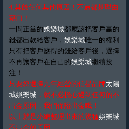
4.其餘任何其他原因！不過都是理由
藉口！
一間正當的
娛樂城
都應該把客戶贏的
錢都出款給客戶，
娛樂城
唯一的權利
只有把客戶應得的錢給客戶後，選擇
不再讓客戶在自己的
娛樂城
繼續投
注！
只要您選擇九年經營的信譽品牌
太陽
城
娛樂城
，就不必擔心遇到任何的不
出金原因，我們保證出金哦！
以上就是小編整理出來的幾種
娛樂城
不出金的原因