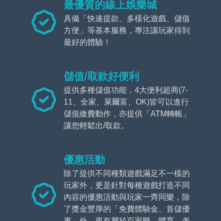
最優質的線上娛樂城
具備「快速提款、多樣化遊戲、儲值
方便」等基本服務，專注讓玩家得到
最好的體驗！
儲值/取款好便利
提供多種儲值功能，4大便利超商(7-
11、全家、萊爾富、OK)皆可以進行
儲值繳費動作，亦提供「ATM轉帳」
讓您輕鬆出/取款。
優惠活動
除了提供不同種類遊戲滿足不一樣的
玩家外，更是針對每種遊戲打造不同
內容的優惠活動與玩家一齊同樂，除
了獎金豐厚的「免費體驗金、首儲優
惠」外，更有屬於百家樂、體育、老