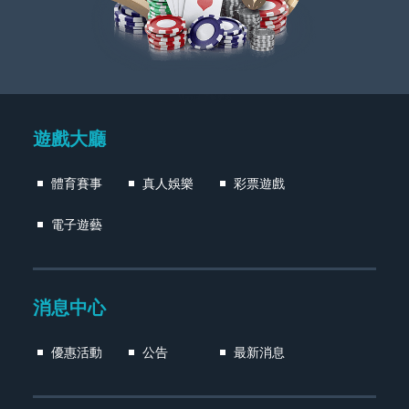
Manual 了解更多
遊戲大廳
體育賽事
真人娛樂
彩票遊戲
電子遊藝
消息中心
優惠活動
公告
最新消息