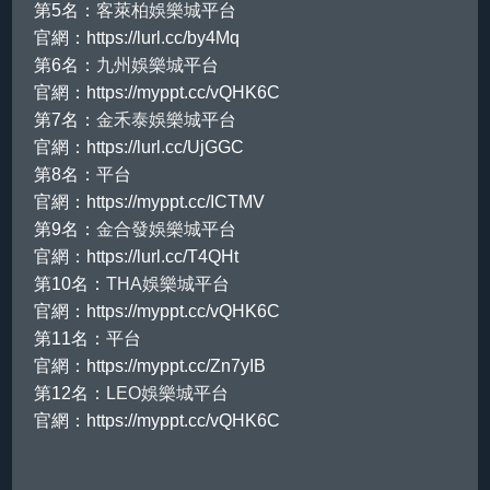
第5名：
客萊柏娛樂城
平台
官網：https://lurl.cc/by4Mq
第6名：
九州娛樂城
平台
官網：https://myppt.cc/vQHK6C
第7名：
金禾泰娛樂城
平台
官網：https://lurl.cc/UjGGC
第8名：平台
官網：https://myppt.cc/ICTMV
第9名：
金合發娛樂城
平台
官網：https://lurl.cc/T4QHt
第10名：
THA娛樂城
平台
官網：https://myppt.cc/vQHK6C
第11名：平台
官網：https://myppt.cc/Zn7yIB
第12名：
LEO娛樂城
平台
官網：https://myppt.cc/vQHK6C