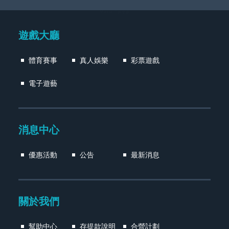
Manual 了解更多
遊戲大廳
體育賽事
真人娛樂
彩票遊戲
電子遊藝
消息中心
優惠活動
公告
最新消息
關於我們
幫助中心
存提款說明
合營計劃