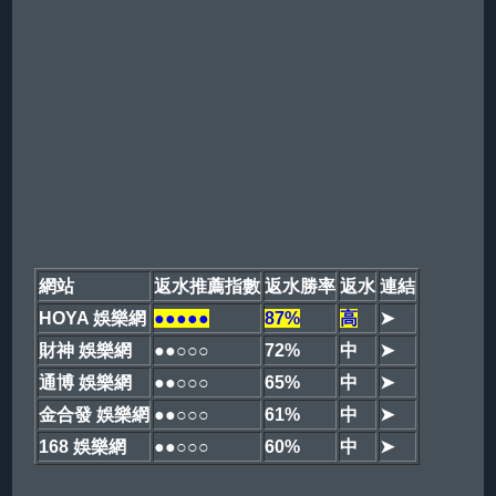
網站
返水推薦指數
返水勝率
返水
連結
HOYA 娛樂網
●●●●●
87%
高
➤
財神 娛樂網
●●○○○
72%
中
➤
通博 娛樂網
●●○○○
65%
中
➤
金合發 娛樂網
●●○○○
61%
中
➤
168 娛樂網
●●○○○
60%
中
➤