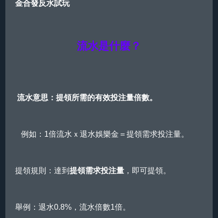
金合發反水試玩
流水是什麼？
流水意思：提領所需的有效投注量倍數。
例如：1倍流水ｘ退水娛樂金＝提領需求投注量。
提領規則：達到
提領需求投注量
，即可提領。
舉例：退水0.8%，流水倍數1倍。