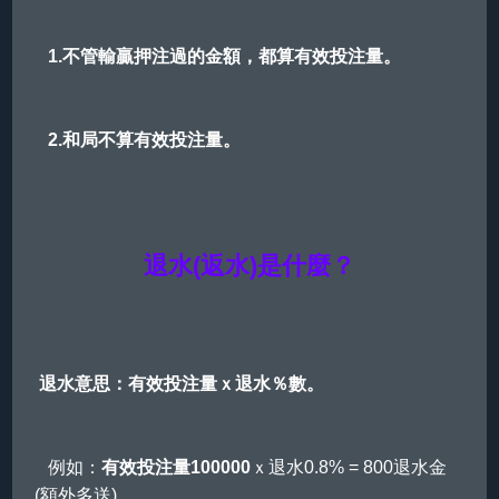
1.不管輸贏押注過的金額，都算有效投注量。
2.和局不算有效投注量。
退水(返水)是什麼？
退水意思：有效投注量ｘ退水％數。
例如：
有效投注量100000
ｘ退水0.8% = 800退水金
(額外多送)。