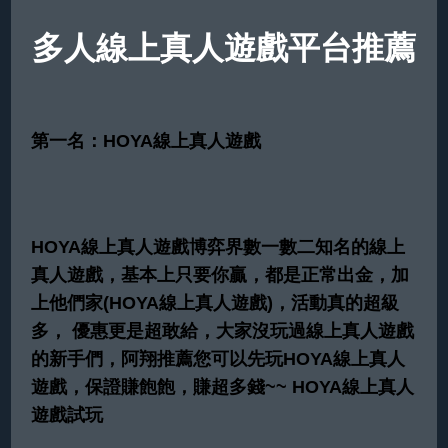
多人線上真人遊戲平台推薦
第一名：HOYA線上真人遊戲
HOYA線上真人遊戲博弈界數一數二知名的線上
真人遊戲，基本上只要你贏，都是正常出金，加
上他們家(HOYA線上真人遊戲)，活動真的超級
多， 優惠更是超敢給，大家沒玩過線上真人遊戲
的新手們，阿翔推薦您可以先玩HOYA線上真人
遊戲，保證賺飽飽，賺超多錢~~ HOYA線上真人
遊戲試玩