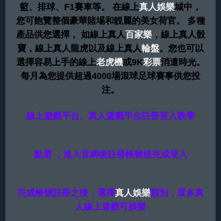
籃、排球、F1賽車等。 在線上
真人娛樂
城中，
您可飽覽整個豪華賭場和靚麗的美女荷官。 多種
產品供您選擇， 如線上真人
百家樂
，線上真人骰
寶，線上真人龍虎以及線上真人
輪盤
。您也可以
選擇容易上手的線上
老虎機
或9K
彩票
消遣時光。
每月為您提供超過4000場滾球足球賽事供您投
注。
線上遊戲平台、真人遊戲平台註冊登入教學
點選
，進入官網後註冊帳號後完成登入
完成帳號註冊之後，選擇
真人娛樂
類別，眾多真
人線上遊戲可娛樂