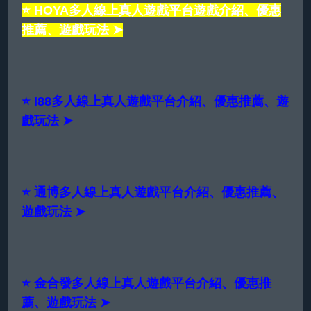
⭐ HOYA多人線上真人遊戲平台遊戲介紹、優惠
推薦、遊戲玩法 ➤
⭐ I88多人線上真人遊戲平台介紹、優惠推薦、遊
戲玩法 ➤
⭐ 通博多人線上真人遊戲平台介紹、優惠推薦、
遊戲玩法 ➤
⭐ 金合發多人線上真人遊戲平台介紹、優惠推
薦、遊戲玩法 ➤