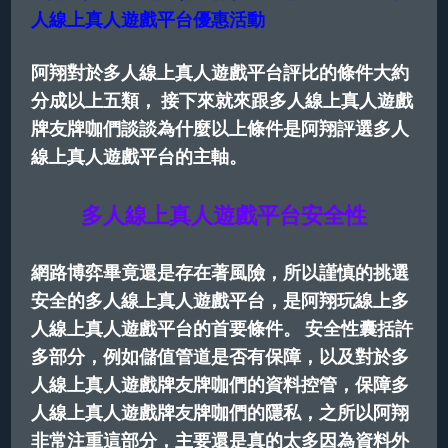
人線上真人遊戲平台優惠活動
阿翔對於多人線上真人遊戲平台評比的條件大約
分成以上五類，
接下來就來跟多人線上真人遊戲
牌友牌咖們談談為什麼以上條件是阿翔評選多人
線上真人遊戲平台的主軸。
多人線上真人遊戲平台安全性
網路博弈畢竟還是存在著風險，所以謹慎的挑選
安全的多人線上真人遊戲平台，是阿翔玩線上多
人線上真人遊戲平台的首要條件。
安全性囊括許
多部分，例如儲值管道是否有保障，以及對於多
人線上真人遊戲牌友牌咖們的資料控管，保障多
人線上真人遊戲牌友牌咖們的隱私，之所以阿翔
非常注重這部分，主要還是真的太多因為資料外