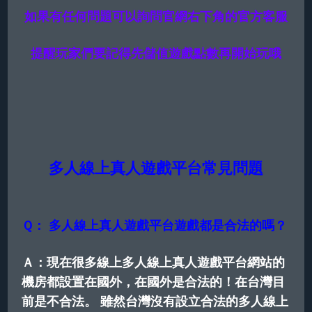
如果有任何問題可以詢問官網右下角的官方客服
提醒玩家們要記得先儲值遊戲點數再開始玩哦
多人線上真人遊戲平台常見問題
Ｑ： 多人線上真人遊戲平台遊戲都是合法的嗎？
Ａ：現在很多線上多人線上真人遊戲平台網站的
機房都設置在國外，在國外是合法的！在台灣目
前是不合法。 雖然台灣沒有設立合法的多人線上