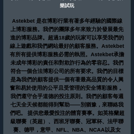
樂
試玩
Astekbet 是在博彩行業有著多年經驗的國際線
上博彩服務。我們的團隊多年來致力於發展最先
進的博彩品牌。
超過18歲的玩家可以享受我們的
線上遊戲和我們網站最好的顧客服務。Astekbet
有所有提供博彩服務必需的執照。Astekbet承擔
未成年博彩的責任和對欺詐行為的零容忍。我們
符合一個合法博彩公司的所有要求。我們的目標
是為我們的顧客提供一個有著最高品質的令人興
奮和易於使用的公平且受管理的安全博彩服務 。
我們遵守合乎道德的投注原則。我們的顧客每週
七天全天候都能得到幫助——別猶豫，來聯絡我
們吧。 提供您最愛投注的體育賽事。如英格蘭超
級聯賽（英超）、西班牙聯賽、冠軍杯、法甲聯
賽、德甲，意甲、NFL、NBA、NCAA以及女