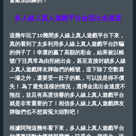
會嚴加訓練的！
多人線上真人遊戲平台金流出金速度
這幾年玩了10幾間多人線上真人遊戲平台下來，
真的看到了太多利用多人線上真人遊戲平台詐騙
的例子了！幸運的贏了高額的彩金，結果被以帳
號/下注異常為由拒絕出金，甚至直接封鎖多人線
上真人遊戲牌友牌咖們的帳號，這下除了空歡喜
一場之外，還要受一肚子的氣，可以說是得不償
失！
為了避免這樣的情況，選擇金流出金速度不
拖拉，並且有高度信譽的多人線上真人遊戲平台
就是非常重要的了！相信多人線上真人遊戲牌友
牌咖們也不想當冤大頭對吧！
根據阿翔這幾年看下來，多人線上真人遊戲平台