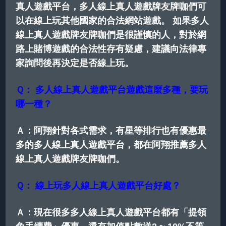
真人遊戲平台，多人線上真人遊戲牌友牌咖們可
以在線上玩其他國家的合法網站遊戲。 如果多人
線上真人遊戲牌友牌咖們是很謹慎的人，對於網
路上賭博遊戲的合法性存有疑慮，建議向法律專
家詢問後再決定是否線上玩。
Ｑ： 多人線上真人遊戲平台遊戲這麼多種，要玩
哪一種？
Ａ：阿翔針對各式需求，有星等排行也有優惠最
多的多人線上真人遊戲平台，都在阿翔推薦多人
線上真人遊戲牌友牌咖們。
Ｑ： 線上玩多人線上真人遊戲平台好處？
Ａ：現在很多多人線上真人遊戲平台都有「提領