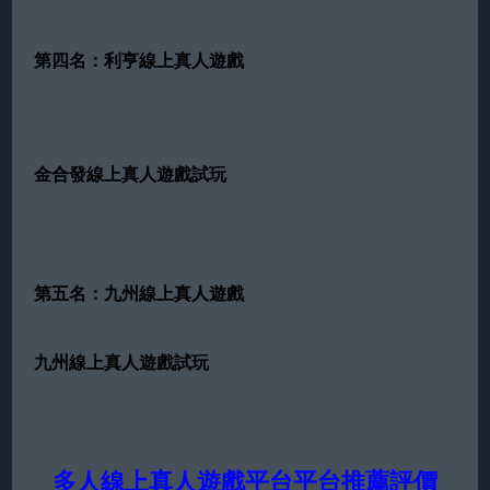
第四名：利亨線上真人遊戲
金合發線上真人遊戲試玩
第五名：九州線上真人遊戲
九州線上真人遊戲試玩
多人線上真人遊戲平台平台推薦評價