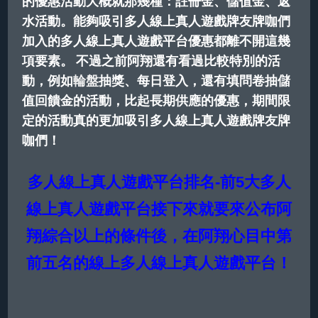
的優惠活動大概就那幾種：註冊金、儲值金、返
水活動。能夠吸引多人線上真人遊戲牌友牌咖們
加入的多人線上真人遊戲平台優惠都離不開這幾
項要素。
不過之前阿翔還有看過比較特別的活
動，例如
輪盤
抽獎、每日登入，還有填問卷抽儲
值回饋金的活動，比起長期供應的優惠，期間限
定的活動真的更加吸引多人線上真人遊戲牌友牌
咖們！
多人線上真人遊戲平台排名-前5大多人
線上真人遊戲平台接下來就要來公布阿
翔綜合以上的條件後，在阿翔心目中第
前五名的線上多人線上真人遊戲平台！