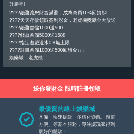
升勝率!
????錢盈讓您財富滿盈，成為會員10%回饋起!
????天天存款領取簽到彩金，
老虎機
獎勵金大放送
????錢盈首儲1000送500
????錢盈首儲5000送1688
????指定遊戲返水0.8無上限
????註冊首儲1000送500回饋金↓↓↓
娛樂城
老虎機
送你發財金 限時註冊領取
最優質的線上娛樂城
具備「快速提款、多樣化遊戲、儲值
方便」等基本服務，專注讓玩家得到
最好的體驗！