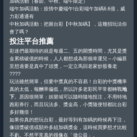
加碼活動（春節、中秋、端午限定）
端午加碼活動：疫情中慶端午!台彩端午加碼6.6億，威
力彩通通有
中秋加碼活動：把握台彩【中秋加碼】，這幾招玩法你
會了嗎？
投注平台推薦
彩迷們最期待的就是每週二、五的開獎時間，尤其是獎
金累積破億的時候，人人都想成為那個幸運兒～小編甚
至想過要是真中了頭獎，一定立馬回老家炒股養老
????
玩法雖然簡單，但要中獎真的不容易！台彩的中獎機率
真的太低，報酬率偏低，所以許多老彩民平常都轉戰
地
下
。原因很簡單：
娛樂城
可以隨時隨地投注，不用特地
跑彩券行，而且玩法多、獎金高，小獎隨便領都比台彩
多好幾倍！
如果你真的想玩台彩，最好等到有加碼的時候再下注，
像頭獎破億或額外多組加碼獎金，這時候買夢想才比較
不虧。不然平常真的很像在「做公益」。