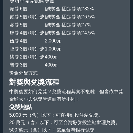
獎項
中開獎號碼
獎金
頭獎
6個
(總獎金-固定獎項)*82%
貳獎
5個+特別號
(總獎金-固定獎項)*6.5%
參獎
5個
(總獎金-固定獎項)*7%
肆獎
4個+特別號
(總獎金-固定獎項)*4.5%
伍獎
4個
2,000元
陸獎
3個+特別號
1,000元
柒獎
2個+特別號
400元
普獎
3個
400元
獎金分配方式
對獎與兌獎流程
中獎後要如何兌獎？兌獎流程其實不複雜，但會依中獎
金額大小與兌獎管道而有所不同：
兌獎地點
5,000 元（含）以下：可直接到投注站兌獎。
20 萬元（含）以下：可至台灣彩券投注站辦理兌獎。
500 萬元（含）以下：需至台灣銀行兌獎。