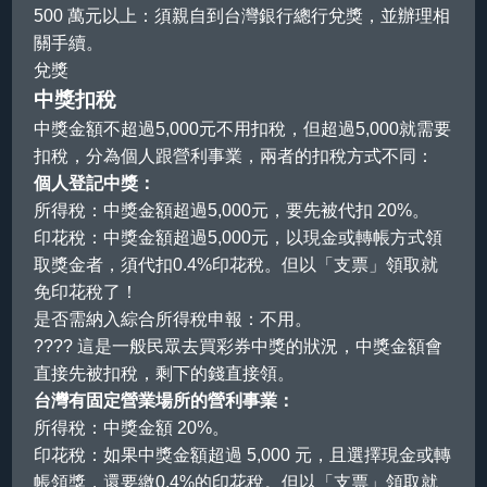
500 萬元以上：須親自到台灣銀行總行兌獎，並辦理相
關手續。
兌獎
中獎扣稅
中獎金額不超過5,000元不用扣稅，但超過5,000就需要
扣稅，分為個人跟營利事業，兩者的扣稅方式不同：
個人登記中獎：
所得稅：中獎金額超過5,000元，要先被代扣 20%。
印花稅：中獎金額超過5,000元，以現金或轉帳方式領
取獎金者，須代扣0.4%印花稅。但以「支票」領取就
免印花稅了！
是否需納入綜合所得稅申報：不用。
???? 這是一般民眾去買彩券中獎的狀況，中獎金額會
直接先被扣稅，剩下的錢直接領。
台灣有固定營業場所的營利事業：
所得稅：中獎金額 20%。
印花稅：如果中獎金額超過 5,000 元，且選擇現金或轉
帳領獎，還要繳0.4%的印花稅。但以「支票」領取就