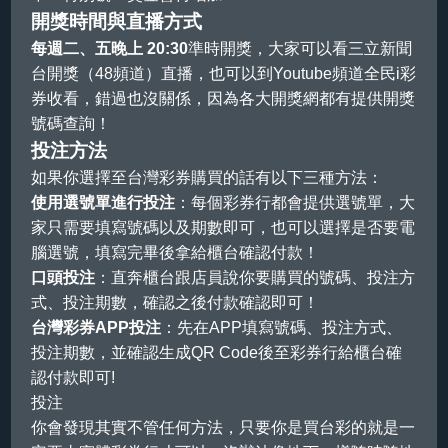
開獎時間與直播方式
每週二、五晚上 20:30
準時開獎，大家可以看三立新聞
台開獎（48頻道）直播，也可以到Youtube頻道全民i彩
券收看，錯過也沒關係，因為各大開獎網都有提供開獎
號碼查詢！
投注方法
如果你選擇至台灣彩券購買的話有以下三種方法：
使用選號單進行投注
：每個彩券行都會提供選號單，大
家只需要填寫號碼以及期數即可，也可以選擇是否要電
腦選號，填寫完畢後拿給櫃台確認付款！
口頭投注
：直奔櫃台跟店員說你要購買的號碼、投注方
式、投注期數，確認之後付款確認即可！
台灣彩券APP投注
：先在APP填寫號碼、投注方式、
投注期數，並確認生成QR Code後至彩券行給櫃台確
認付款即可!
投注
你會發現其實不管任何方法，只要你是買台彩的就是一