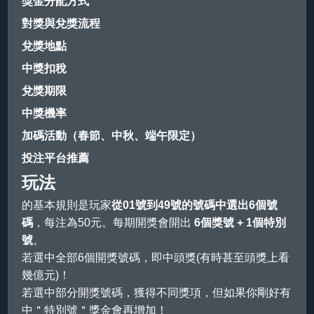
獎金分配方式
對獎與兌獎流程
兌獎地點
中獎扣稅
兌獎期限
中獎機率
加碼活動（春節、中秋、端午限定）
投注平台推薦
玩法
的基本規則是玩家
從01號到49號的號碼中選出6個號
碼
，每注為50元。每期開獎會開出
6個獎號 + 1個特別
號
。
若選中全部6個開獎號碼，即中頭獎(有時甚至頭獎上看
幾億元)！
若選中部分開獎號碼，獲得不同獎項，但如果你剛好有
中＂特別號＂獎金會再增加！