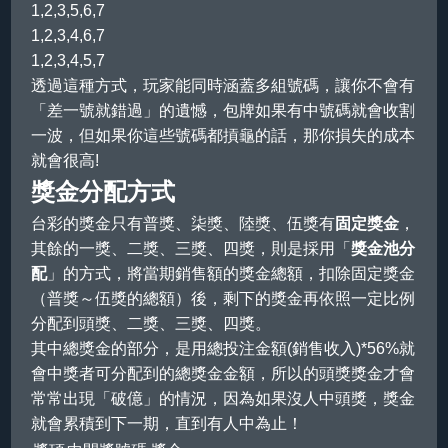
1,2,3,5,6,7
1,2,3,4,6,7
1,2,3,4,5,7
透過這種方式，玩家能同時涵蓋多組號碼，讓你不會有
「差一號就錯過」的遺憾，包牌如果有中號碼就會收割
一波，但如果你這些號碼都摃龜的話，那你損失的成本
就會很高!
獎金分配方式
台彩的獎金只有普獎、柒獎、陸獎、伍獎有
固定獎金
，
其餘的一獎、二獎、三獎、四獎，則是採用「
獎金池分
配
」的方式，將當期銷售額的獎金總額，扣除固定獎金
（普獎～伍獎的總額）後，剩下的獎金再依照一定比例
分配到頭獎、二獎、三獎、四獎。
其中總獎金的部分，是用總投注金額(銷售收入)*56%就
會中獎者可分配到的總獎金金額，所以的頭獎獎金才會
常常出現「破億」的情況，因為如果沒人中頭獎，獎金
就會累積到下一期，直到有人中為止！