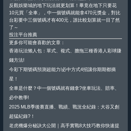
反觀
娛樂城
的地下玩法就更划算！畢竟在地下只要花
10元買「全車」，中一個號碼就能拿470元獎金，對比
台彩要中三個號碼才有400元，誰比較划算就一目了然
了～
投注平台推薦
更多你可能會喜歡的文章：
香港玩法懶人包：單式、複式、膽拖三種香港人彩球賺
錢方法!
今彩下期號碼預測超能力!必中方式4招讓你期期都摘
星！
全車是什麼？中一個號碼就有錢拿?坐車玩法、賠率、
必中教學!
2025 MLB季後賽直播、戰績、戰況全紀錄：大谷又創
超猛紀錄?！
老虎機
爆分秘訣大公開｜高手實戰8大技巧教你快速提