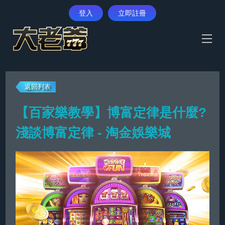
登入
立即註冊
首頁
返回列表
體育賽事
【百家樂教學】博富定律是什麼?
真人娛樂
淺談博富定律 - 淘金娛樂城
彩票遊戲
電子遊藝
優惠活動
最新消息