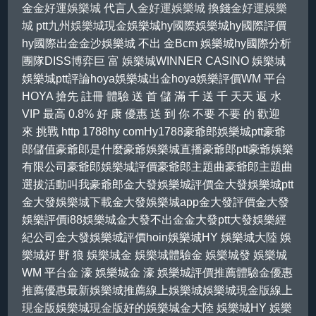
金
金好運娛樂城
代言人
金好運娛樂城
換錢
金好運娛樂
城
ptt
九州娛樂城
現金娛樂城hy國際娛樂城hy國際評價
hy國際出金金沙娛樂城 不出 金Bcm 娛樂城hy國際分析
團隊DISS博弈巨 富 娛樂城WINNER CASINO 娛樂城
娛樂城ptt評論hoya娛樂城出金hoya娛樂評價WM 平台
HOYA 搶先 註冊 體驗 送 首 儲 滿 千 送 千 天天 返 水
VIP 最高 0.8% 好 康 優惠 送 到 你 不要 不要 的 歡迎
來 挑戰 http 1788hy comHy1788豪爺郎娛樂城ptt豪爺
郎儲值豪爺郎是什麼豪爺娛樂城直播豪爺郎ptt豪爺娛樂
有限公司豪爺郎娛樂城評價豪爺郎主題曲豪爺郎主題曲
選拔活動叫我豪爺郎金大發娛樂城評價金大發娛樂城ptt
金大發娛樂城下載金大發娛樂城app金大發評價金大發
娛樂評價i88娛樂城金大發不出金金大發ptt大發娛樂經
紀公司金大發娛樂城評價hoin娛樂城HY 娛樂城大陸 娛
樂城好 野 狼 娛樂城金 娛樂城體驗金 娛樂城發 娛樂城
WM 平台金 濠 娛樂城金 濠 娛樂城評價推薦體驗金優惠
推薦優惠最新娛樂城推薦線上娛樂城娛樂城
現金版
線上
現金版
娛樂城
現金版
好的娛樂城金大陸 娛樂城HY 娛樂