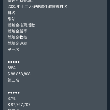
快速的娛樂城。
2025年十二大娛樂城評價推薦排名
排名
網站
體驗金推薦指數
體驗金勝率
體驗金收益
體驗金連結
第一名
●●●●●
88%
$ 88,868,808
第二名
●●●●●
87%
$ 87,767,707