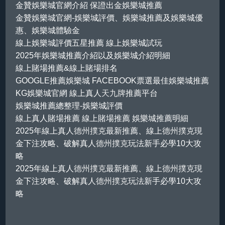
金贊娛樂城官網介紹 保證出金娛樂城推薦
金贊娛樂城官網-娛樂城評價、娛樂城推薦及娛樂城優
惠、娛樂城體驗金
線上娛樂城評價五星推薦 線上娛樂城試玩
2025年娛樂城推薦介紹以及娛樂城介紹明細
線上賭場推薦&線上賭場排名
GOOGLE推薦娛樂城 FACEBOOK票選最佳娛樂城推薦
KG娛樂城官網 線上真人
天九牌
推薦平台
娛樂城推薦總整理-娛樂城評價
線上真人賭場推薦 線上賭場推薦 娛樂城推薦明細
2025年線上真人
德州撲克
最新推薦、線上
德州撲克
現
金下注攻略、破解真人
德州撲克
玩法新手必學10大攻
略
2025年線上真人
德州撲克
最新推薦、線上
德州撲克
現
金下注攻略、破解真人
德州撲克
玩法新手必學10大攻
略