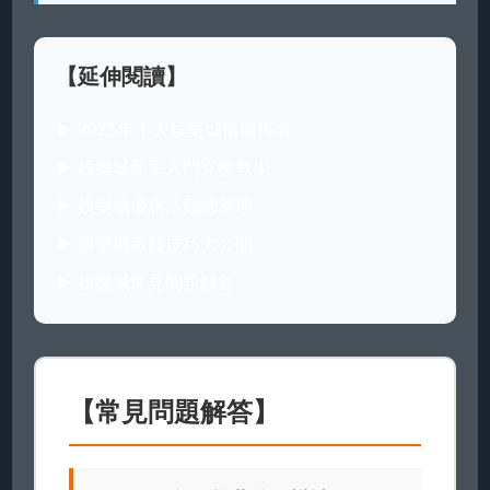
【延伸閱讀】
▶ 2025年十大娛樂城推薦排名
▶ 娛樂城新手入門完整教學
▶ 娛樂城優惠活動總整理
▶ 娛樂城贏錢技巧大公開
▶ 娛樂城常見問題解答
【常見問題解答】