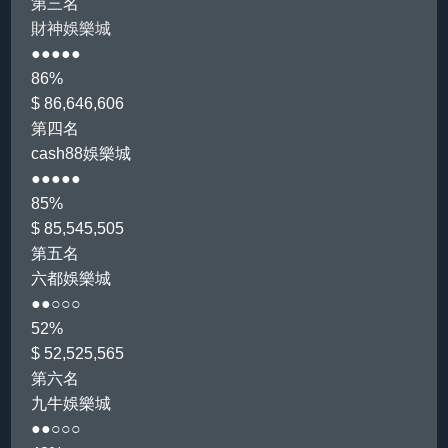
第三名
財神娛樂城
●●●●●
86%
$ 86,646,606
第四名
cash88娛樂城
●●●●●
85%
$ 85,545,505
第五名
六都娛樂城
●●○○○
52%
$ 52,525,565
第六名
九牛娛樂城
●●○○○