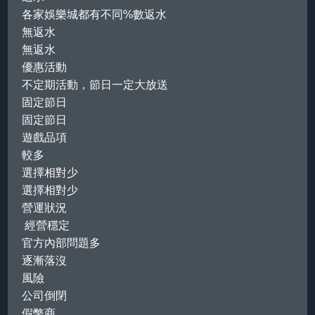
各家娛樂城都有不同%數返水
無返水
無返水
優惠活動
不定期活動，節日一定大放送
固定節日
固定節日
遊戲品項
較多
選擇相對少
選擇相對少
營運狀況
經營穩定
官方內部問題多
逐漸落沒
風險
公司倒閉
假幣商