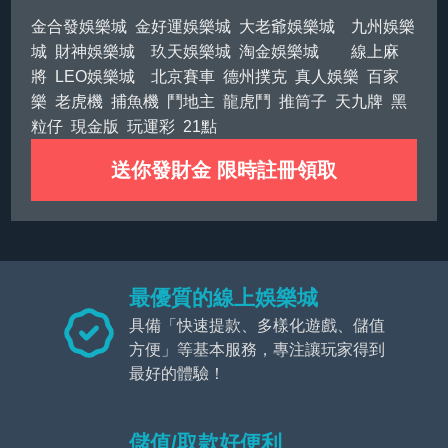
金合發娛樂城
金好運娛樂城
大老爺娛樂城
九州娛樂
城
財神娛樂城
玖天娛樂城
淘金娛樂城
線上麻
將
LEO娛樂城
北京賽車
德州撲克
真人娛樂
百家
樂
老虎機
捕魚機
鬥地主
龍虎鬥
推筒子
天九牌
黑
粒仔
現金版
玩運彩
21點
送你發財金 限時註冊領取
最優質的線上娛樂城
具備「快速提款、多樣化遊戲、儲值
方便」等基本服務，專注讓玩家得到
最好的體驗！
儲值/取款好便利