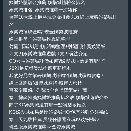
娛樂城體驗金推薦 娛樂城體驗金排名
娛樂城排名+娛樂城推薦一次給你
台灣10大
線上麻將
現金版
推薦以及
線上麻將
娛樂城排
名
娛樂城換現金嗎?現金娛樂城推薦!!!
線上
推筒子
娛樂城推薦總整理
射龍門玩法規則介紹總整理+射龍門推薦娛樂城
四支刀娛樂城推薦遊戲 4支刀玩法介紹
CQ女神娛樂城評價如何?娛樂城推薦還有哪些?
2021最新娛樂城推薦更新版本
我的好兄弟靠著娛樂城賺錢?娛樂城贏錢攻略?
線上麻將
版(娛樂城麻將)轉運大密技
百家樂
賺錢心理學&全台博弈網站推薦
線上博弈推薦娛樂城推薦排名表 娛樂城遊戲介紹
除了KG娛樂城還有哪一些娛樂城推薦
KG娛樂城如果是比娛樂城HOYA真的強你好幾倍
線上
天九牌
推薦
黑粒仔
誰還在玩KG娛樂城?
現金版
娛樂城推薦=>金贊娛樂城