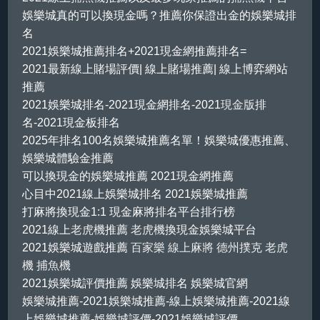
娛樂城真的可以換現金嗎？推薦你保證出金的娛樂城排
名
2021娛樂城推薦排名+2021現金網推薦排名=
2021最新線上賭場評價| 線上賭場推薦| 線上博弈網站
推薦
2021娛樂城排名-2021現金網排名-2021
現金版
排
名-2021現金板排名
2025年排名100名娛樂城推薦名單！娛樂城優惠推薦、
娛樂城體驗金推薦
可以換現金的娛樂城推薦 2021現金網推薦
心目中2021線上娛樂城排名 2021娛樂城推薦
打麻將換現金1:1 現金麻將排名平台排行榜
2021線上
老虎機
推薦
老虎機
換現金娛樂城平台
2021娛樂城遊戲推薦
百家樂
線上麻將
德州撲克
老虎
機
捕魚機
2021娛樂城評價推薦 娛樂城排名 娛樂城官網
娛樂城推薦-2021娛樂城推薦-線上娛樂城推薦-2021線
上娛樂城推薦-娛樂城評價-2021娛樂城評價