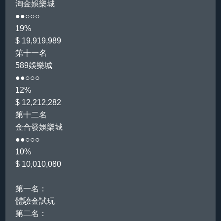
淘金娛樂城
●●○○○
19%
$ 19,919,989
第十一名
589娛樂城
●●○○○
12%
$ 12,212,282
第十二名
金合發娛樂城
●●○○○
10%
$ 10,010,080
第一名：
體驗金試玩
第二名：