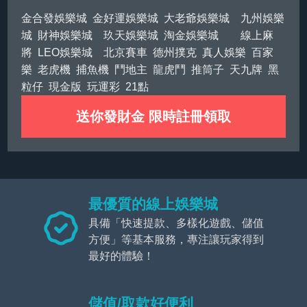
金合發娛樂城
金好運娛樂城
大老爺娛樂城
九州娛樂
城
財神娛樂城
玖天娛樂城
淘金娛樂城
線上麻
將
LEO娛樂城
北京賽車
德州撲克
真人娛樂
百家
樂
老虎機
捕魚機
鬥地主
龍虎鬥
推筒子
天九牌
黑
粒仔
現金版
玩運彩
21點
送你發財金 限時註冊領取
最優質的線上娛樂城
具備「快速提款、多樣化遊戲、儲值
方便」等基本服務，專注讓玩家得到
最好的體驗！
儲值/取款好便利