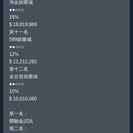
淘金娛樂城
●●○○○
19%
$ 19,919,989
第十一名
589娛樂城
●●○○○
12%
$ 12,212,282
第十二名
金合發娛樂城
●●○○○
10%
$ 10,010,080
第一名：
體驗金試玩
第二名：