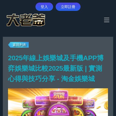
登入
立即註冊
首頁
返回列表
體育賽事
2025年線上娛樂城及手機APP博
真人娛樂
弈娛樂城比較2025最新版 | 實測
彩票遊戲
心得與技巧分享 - 淘金娛樂城
電子遊藝
優惠活動
最新消息