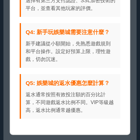
選擇有第三方支付認證、SSL加密技術的
平台，並查看其他玩家的評價。
Q4: 新手玩娛樂城需要注意什麼？
新手建議從小額開始，先熟悉遊戲規則
和平台操作。設定好預算上限，理性遊
戲，切勿沉迷。
Q5: 娛樂城的返水優惠怎麼計算？
返水通常按照有效投注額的百分比計
算，不同遊戲返水比例不同。VIP等級越
高，返水比例通常越優惠。