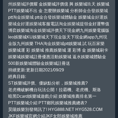
州娛樂城
評價耀 金娛樂城評價億 興 娛樂城玖天 娛樂城
PTT娛樂城不出 金 怎麼辦娛樂城 分析師
金合發娛樂城
ptt
淘金娛樂城
ptt
金合發娛樂城
體驗金 娛樂城
金好運娛
樂城
金好運娛樂城
客服電話
淘金娛樂城
提領金好運幣值
博弈娛樂城
淘金娛樂城
評價天下現金網九州娛樂電腦版
leo娛樂城KU娛樂城天下
現金版
天下現金網app九州
現
金版
九州娛樂 THA
淘金娛樂城
ptt娛樂城 試 玩
百家樂
娛樂城運 彩 娛樂城 推薦娛樂城 運 彩博 金 娛樂城刷卡
娛樂城娛樂城註冊優惠活動娛樂城 返水娛樂城體驗金
500新娛樂城體驗金娛樂城註冊送
持續更新:更新日期2021/09/29
經典目錄:
ST娛樂城評價、優缺點分析，娛樂城推薦?
老虎機
破解機台玩法公開！拉霸機、
老虎機
、斯洛
暗黑Dcard娛樂城遊戲介紹 娛樂城推薦排名第一
PTT娛樂城介紹 PTT鄉民娛樂城推薦總表?
昊陽娛樂別發簡訊了! HYG888.NET HYG528.COM
JKF娛樂城官網介紹JKF女郎娛樂城推薦