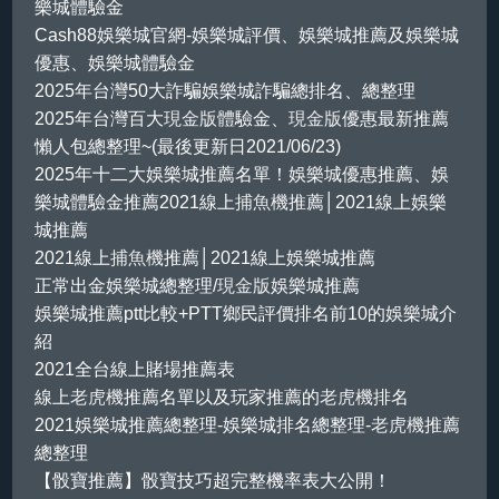
樂城體驗金
Cash88娛樂城官網-娛樂城評價、娛樂城推薦及娛樂城
優惠、娛樂城體驗金
2025年台灣50大詐騙娛樂城詐騙總排名、總整理
2025年台灣百大
現金版
體驗金、
現金版
優惠最新推薦
懶人包總整理~(最後更新日2021/06/23)
2025年十二大娛樂城推薦名單！娛樂城優惠推薦、娛
樂城體驗金推薦2021線上
捕魚機
推薦│2021線上娛樂
城推薦
2021線上
捕魚機
推薦│2021線上娛樂城推薦
正常出金娛樂城總整理/
現金版
娛樂城推薦
娛樂城推薦ptt比較+PTT鄉民評價排名前10的娛樂城介
紹
2021全台線上賭場推薦表
線上
老虎機
推薦名單以及玩家推薦的
老虎機
排名
2021娛樂城推薦總整理-娛樂城排名總整理-
老虎機
推薦
總整理
【骰寶推薦】骰寶技巧超完整機率表大公開！