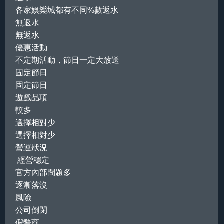
各家娛樂城都有不同%數返水
無返水
無返水
優惠活動
不定期活動，節日一定大放送
固定節日
固定節日
遊戲品項
較多
選擇相對少
選擇相對少
營運狀況
經營穩定
官方內部問題多
逐漸落沒
風險
公司倒閉
假幣商