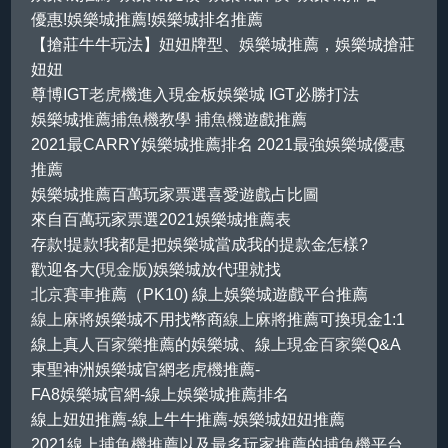
優惠!娛樂城推薦!娛樂城排名推薦
【搶莊牛牛玩法】妞妞牌型、娛樂城推薦，娛樂城搶莊
妞妞
尊博IGT
老虎機
進入現金板娛樂城 IGT必勝打法
娛樂城推薦
捕魚機
教學
捕魚機
遊戲推薦
2021最CARRY娛樂城推薦排名 2021最強娛樂城優惠
推薦
娛樂城推薦百萬玩家票選喜愛遊戲占比圖
來自百萬玩家票選2021娛樂城推薦表
存款!提款!我都是把娛樂城當成我的提款金怎樣?
歡迎各大(
現金版
)娛樂城放代理就找
北京賽車
推薦（PK10) 線上娛樂城遊戲平台推薦
線上麻將
娛樂城不用找幣商
線上麻將
推薦可換現金1:1
線上真人
百家樂
推薦的娛樂城、線上現金
百家樂
Q&A
東聖神洲娛樂城官網
老虎機
推薦-
FA8娛樂城官網-線上娛樂城推薦排名
線上妞妞推薦-線上牛牛推薦-娛樂城妞妞推薦
2021線上
捕魚機
推薦以及最多玩家推薦的
捕魚機
平台