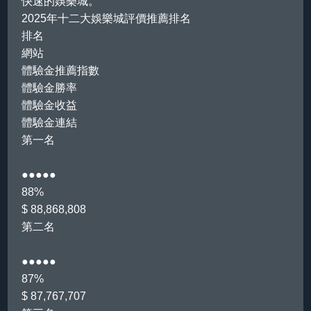
快速的娛樂城。
2025年十二大娛樂城評價推薦排名
排名
網站
體驗金推薦指數
體驗金勝率
體驗金收益
體驗金連結
第一名
●●●●●
88%
$ 88,868,808
第二名
●●●●●
87%
$ 87,767,707