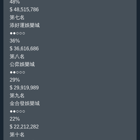
48%
$ 48,515,786
第七名
添好運娛樂城
●●○○○
36%
$ 36,616,686
第八名
公弈娛樂城
●●○○○
29%
$ 29,919,989
第九名
金合發娛樂城
●●○○○
22%
$ 22,212,282
第十名