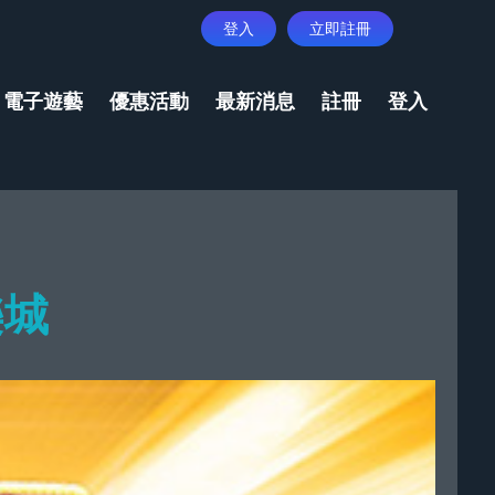
登入
立即註冊
電子遊藝
優惠活動
最新消息
註冊
登入
樂城