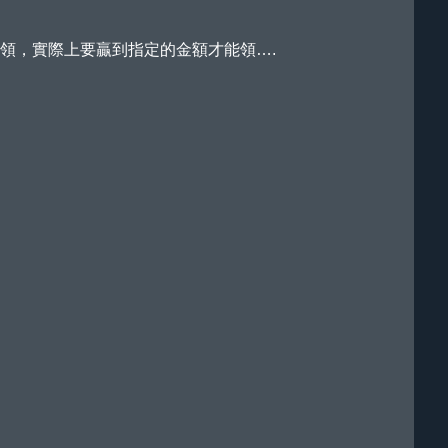
好領，實際上要贏到指定的金額才能領….