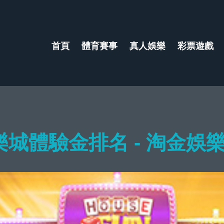
首頁
體育賽事
真人娛樂
彩票遊戲
城體驗金排名 - 淘金娛