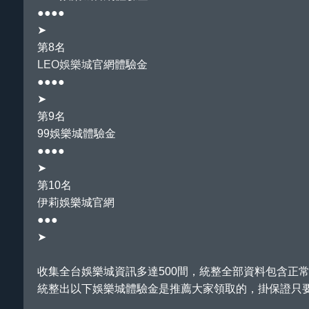
●●●●
➤
第8名
LEO娛樂城
官網體驗金
●●●●
➤
第9名
99娛樂城體驗金
●●●●
➤
第10名
伊莉娛樂城官網
●●●
➤
收集全台娛樂城資訊多達500間，統整全部資料包含正
統整出以下娛樂城體驗金是推薦大家領取的，掛保證只