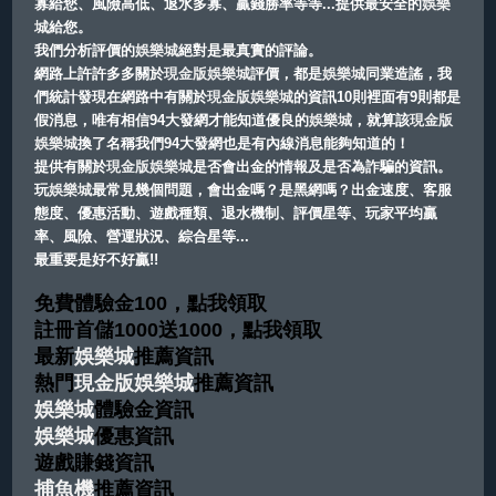
寡給您、風險高低、退水多寡、贏錢勝率等等...提供最安全的
娛樂
城
給您。
我們分析評價的
娛樂城
絕對是最真實的評論。
網路上許許多多關於
現金版
娛樂城
評價，都是
娛樂城
同業造謠，我
們統計發現在網路中有關於
現金版
娛樂城
的資訊10則裡面有9則都是
假消息，唯有相信94大發網才能知道優良的
娛樂城
，就算該
現金版
娛樂城
換了名稱我們94大發網也是有內線消息能夠知道的！
提供有關於
現金版
娛樂城
是否會出金的情報及是否為詐騙的資訊。
玩
娛樂城
最常見幾個問題，會出金嗎？是黑網嗎？出金速度、客服
態度、優惠活動、遊戲種類、退水機制、評價星等、玩家平均贏
率、風險、營運狀況、綜合星等...
最重要是好不好贏!!
免費體驗金100，點我領取
註冊首儲1000送1000，點我領取
最新
娛樂城
推薦資訊
熱門
現金版
娛樂城
推薦資訊
娛樂城
體驗金資訊
娛樂城
優惠資訊
遊戲賺錢資訊
捕魚機
推薦資訊