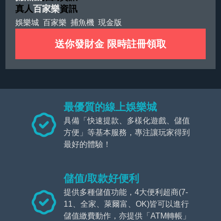
真人
百家樂
資訊
娛樂城
百家樂
捕魚機
現金版
送你發財金 限時註冊領取
最優質的線上娛樂城
具備「快速提款、多樣化遊戲、儲值
方便」等基本服務，專注讓玩家得到
最好的體驗！
儲值/取款好便利
提供多種儲值功能，4大便利超商(7-
11、全家、萊爾富、OK)皆可以進行
儲值繳費動作，亦提供「ATM轉帳」