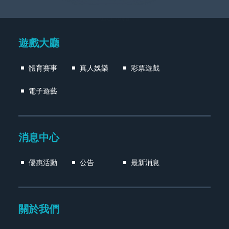
Manual 了解更多
遊戲大廳
體育賽事
真人娛樂
彩票遊戲
電子遊藝
消息中心
優惠活動
公告
最新消息
關於我們