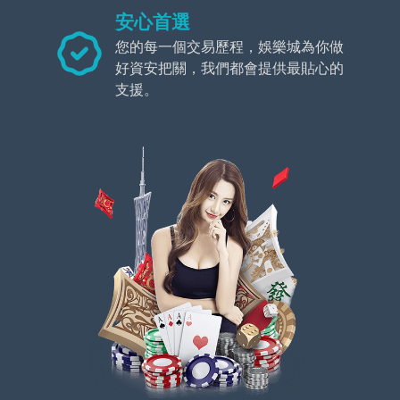
安心首選
您的每一個交易歷程，娛樂城為你做
好資安把關，我們都會提供最貼心的
支援。