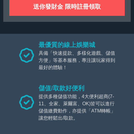
送你發財金 限時註冊領取
最優質的線上娛樂城
具備「快速提款、多樣化遊戲、儲值
方便」等基本服務，專注讓玩家得到
最好的體驗！
儲值/取款好便利
提供多種儲值功能，4大便利超商(7-
11、全家、萊爾富、OK)皆可以進行
儲值繳費動作，亦提供「ATM轉帳」
讓您輕鬆出/取款。