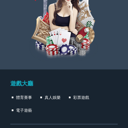
Manual 了解更多
遊戲大廳
體育賽事
真人娛樂
彩票遊戲
電子遊藝