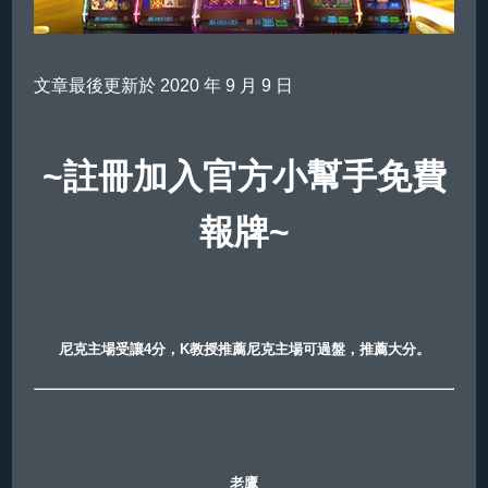
註冊
登入
文章最後更新於 2020 年 9 月 9 日
~註冊加入官方小幫手免費
報牌~
尼克主場受讓4分，K教授推薦尼克主場可過盤，推薦大分。
老鷹