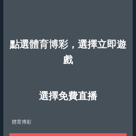
點選
體育博彩
，選擇立即遊
戲
選擇免費直播
體育博彩