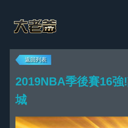
返回列表
2019NBA季後賽16
城