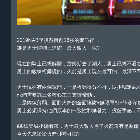
2019NAB季後賽目前16強的隊伍裡 ，
誰是勇士蟬聯三連霸「最大敵人」呢?
現在的騎士已經解體，詹姆斯去了湖人，勇士已經不看
勇士的教練柯爾說的，火箭是勇士現在最可怕、最深不
勇士現在有兩個罩門，一是板凳得分不行，缺少穩定武
他們需要靠三名核心主力支撐帶動，
二是內線薄弱。面對火箭的全面換防+無限單打+陣容深
勇士必須保持他們原本的一致性和爆發力、投籃手感，
i88
娛樂城
小編看來，勇士最大敵人除了火箭還有是塞爾
今天先來談談火箭哪裡可怕?