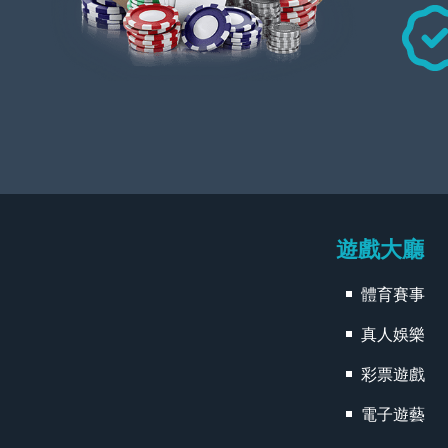
遊戲大廳
體育賽事
真人娛樂
彩票遊戲
電子遊藝