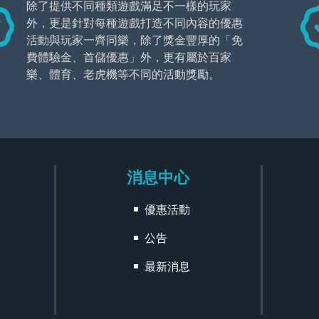
除了提供不同種類遊戲滿足不一樣的玩家
外，更是針對每種遊戲打造不同內容的優惠
活動與玩家一齊同樂，除了獎金豐厚的「免
費體驗金、首儲優惠」外，更有屬於百家
樂、體育、老虎機等不同的活動獎勵。
Manual 了解更多
消息中心
優惠活動
公告
最新消息