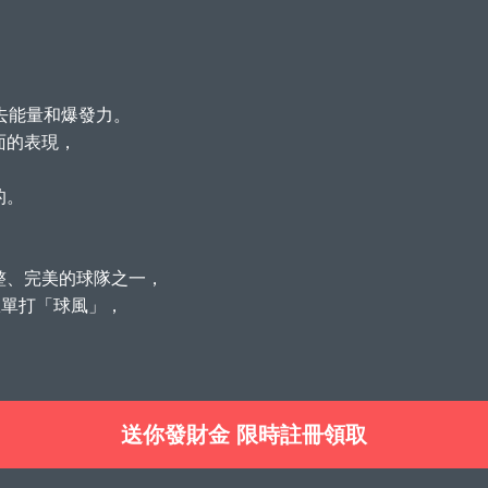
去能量和爆發力。
面的表現，
的。
整、完美的球隊之一，
限單打「球風」，
送你發財金 限時註冊領取