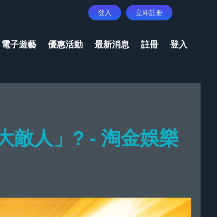
登入
立即註冊
電子遊藝
優惠活動
最新消息
註冊
登入
大敵人」? - 淘金娛樂