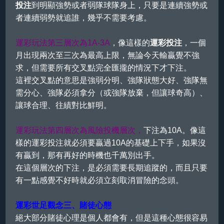
投注
到明顯強勢或者弱隊球隊身上，只要是連續強勢或
者連續弱勢就追誰，幾乎不需要考慮。
運彩玩法第三層次為1A-3A
，像這樣的
運彩投注
，一個
月出現兩次至三次為最高上限，無論今天輸贏覺不強
求，但需要所有交叉點完全匯攏的情況下才下注。
這裡交叉點的意思是強弱分明、強隊狀態大好、強隊無
需分心、強隊必須拿分（或強隊放棄，但讓球奇高）、
讓球合理、往績對比鮮明。
運彩玩法第四層次為風險投機層次，
下注為10A。像這
樣的運彩投注就必須要贏過10A的基礎上下手，如果沒
有贏到，那有再好的時機也千萬別出手。
在這個層次的下注，是必須需要長期追蹤的，而且只要
有一點感覺不好時就必須立刻取消冒險的念頭。
運彩世足觀念三、賭徒心態
絕大部分賭徒心理是個人都會有，但是這種心態很容易