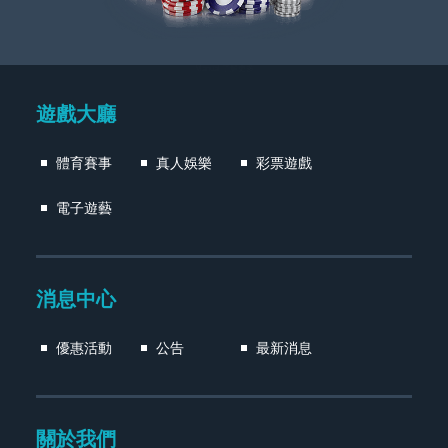
Manual 了解更多
遊戲大廳
體育賽事
真人娛樂
彩票遊戲
電子遊藝
消息中心
優惠活動
公告
最新消息
關於我們