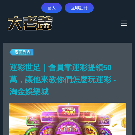
登入
立即註冊
首頁
返回列表
體育賽事
運彩世足｜會員靠運彩提領50
真人娛樂
萬，讓他來教你們怎麼玩運彩 -
彩票遊戲
淘金娛樂城
電子遊藝
優惠活動
最新消息