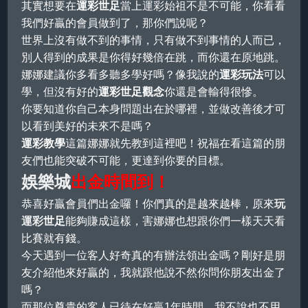
其實想要在
運彩世足
當上運彩始祖不是不可能，你看看
我們好贏的會員做到了，那你們說呢？
世界上沒有做不到的事情，只有做不到事情的人而已，
別人得到的成果是你得好幾倍在跳，而你還在原地跳。
娜娜建議你多看多聽多學好嗎？像我說的
運彩玩法
可以
學，但沒有好的
運彩世足觀念
你還是會輸得很慘。
你要知道你自己本身問題出在於哪裡，並做改善後才可
以看到美好的未來不是嗎？
運彩教學
這篇娜娜就先教到這裡吧！祝福在看這篇的朋
友們也能突破不可能，更達到你要的目標。
娛樂城
出金時間到！
恭喜好贏會員們出金囉！你們真的是越來越棒，原來
玩
運彩
世足
能夠賺成這樣，害娜娜也想跟你們一樣天天看
比賽就有錢。
今天遇到一位客人好奇真的有辦法領出金嗎？剛好是朋
友介紹他來好贏的，我就跟他說不然你問你朋友出金了
嗎？
而那位尊貴的客人已待在好贏1年時間，我不說也不用