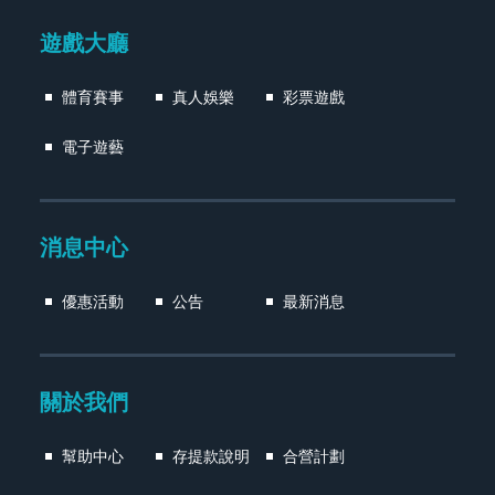
遊戲大廳
體育賽事
真人娛樂
彩票遊戲
電子遊藝
消息中心
優惠活動
公告
最新消息
關於我們
幫助中心
存提款說明
合營計劃