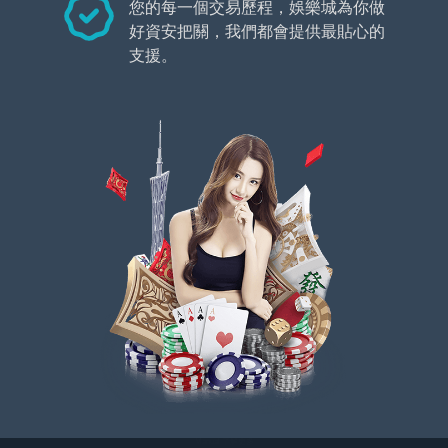
您的每一個交易歷程，娛樂城為你做
好資安把關，我們都會提供最貼心的
支援。
Manual 了解更多