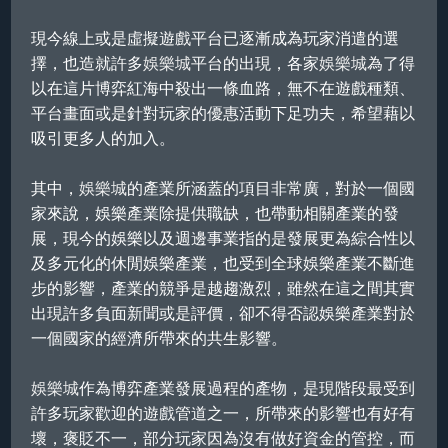
註冊
現今線上或是虛擬遊戲平台已逐漸成為玩家消遣的選
擇，也造就許多
娛樂城
平台的出現，各家
娛樂城
為了得
登入
以在這片博弈紅海中殺出一條血路，無不在遊戲種類、
平台畫面或是針對玩家的優惠活動下足功夫，希望藉以
吸引更多人的加入。
其中，
娛樂城
的產業所涵蓋的項目非常廣，對於一個國
家來說，娛樂產業除提供職缺，也帶動相關產業的發
展，現今的娛樂以及週邊事業指的是發展更為綜合性以
及多元化的休閒娛樂產業，也受到全球娛樂產業不斷進
步的影響，產業的競爭是越趨激烈，雖然在這之間其實
出現許多負面新聞或是評價，卻不得否認娛樂產業對於
一個國家的經濟所帶來的共生影響。
娛樂城
作為博弈產業發展過程的產物，是現階段最受到
許多玩家歡迎的遊戲管道之一，所帶來的影響也有好有
壞，褒貶不一，部分玩家因為沒有做好資金的管控，而