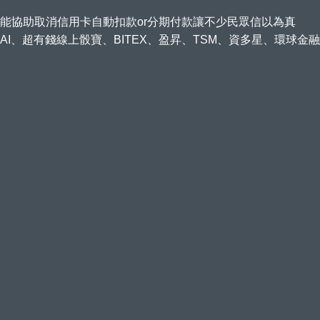
服能協助取消信用卡自動扣款or分期付款讓不少民眾信以為真
ENAI、超有錢線上骰寶、BITEX、盈昇、TSM、資多星、環球