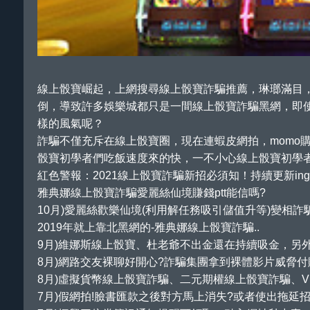
線上骰寶崛起，上網搜尋線上骰寶詐騙推薦，琳瑯滿目
倒，導致許多娛樂城都只是一間線上骰寶詐騙黑網，即
樣的風氣呢？
詐騙不僅充斥在線上骰寶圈，現在連蝦皮網拍，momo
骰寶初學者們吃飯速度來的快，一不小心線上骰寶初學
紅色警報：2021線上骰寶詐騙新招必須知！持續更新in
雅典娜線上骰寶詐騙愛麗絲仙境賺錢ptt能信嗎?
10月)愛麗絲歡樂仙境(利用解任務吸引儲值升等)變相
2019年就上靠北黑網的-雅典娜線上骰寶詐騙..
9月)維娜斯線上骰寶、杜老爺不出金還在持續吸金，另外
8月)網路交友裸聊好開心?詐騙集團拿到裸體影片威脅
8月)虛擬貨幣線上骰寶詐騙、二元期權線上骰寶詐騙、
7月)假網拍!臉書匯款之後對方馬上消失?或者使出拖延