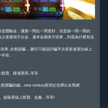
冊送體驗金，優惠一間比一間更好，但是卻一間一間的
值之後發現不出金，連本金都拿不回來，到底為什麼有這
券..全都是騙….圓仔只能說詐騙手法更新速度比線上
小羊命。
骰寶、賭場黑馬..等等
的錢…new century新世紀也釋出名黑網
、超級星線上骰寶、金鑫…等等!