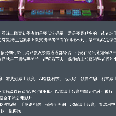
，看線上骰寶初學者們是要低洗碼量，還是要贈點多的，或者註
使有贏錢也是讓線上骰寶初學者們看的到吃不到，嚴重點就是儲
購物分期付款，網路教友軟體通通都淪陷，到現在簡訊通知領取三倍
者們就是下個待宰羔羊！趕緊看下去，保住線上骰寶初學者們的
g……
詐騙、雅典娜線上骰寶、AI智能科技、元大線上骰寶詐騙、利富線上
還有誠鑫資產管理公司框稱可以幫線上骰寶初學者們討回被線上骰寶騙
付贖金不然公開影片
VIX波動率，千萬別相信，保證全黑網，水舞線上骰寶、寰球科技
招數一拖再拖