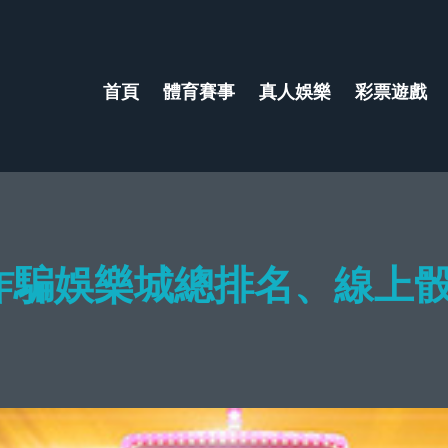
首頁
體育賽事
真人娛樂
彩票遊戲
寶詐騙娛樂城總排名、線上骰