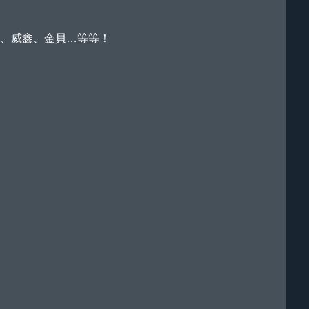
金融、威鑫、金貝…等等！