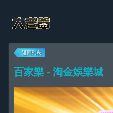
返回列表
百家樂 - 淘金娛樂城