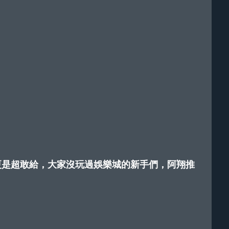
更是超敢給，大家沒玩過娛樂城的新手們，阿翔推