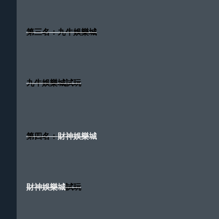
第三名：九牛娛樂城
九牛娛樂城試玩
第四名：
財神娛樂城
財神娛樂城
試玩