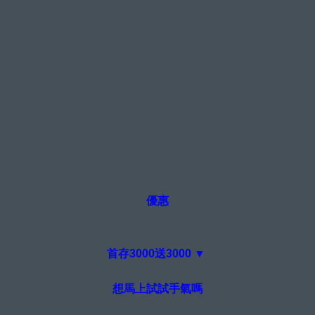
優惠
首存3000送3000 ▼
想馬上試試手氣嗎