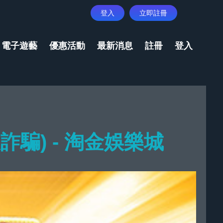
登入
立即註冊
電子遊藝
優惠活動
最新消息
註冊
登入
騙) - 淘金娛樂城