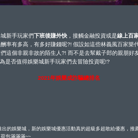
樂城新手玩家們
下班後賺外快
，接觸金融投資或是
線上百
酬率有多高，有多好賺錢呢?!
假設如這些林義風
百家樂
們這個非親非故的陌生人?! 而不是去幫戴子郎的親朋好
為是否值得娛樂城新手玩家們去冒險投資呢!?
2021年娛樂成詐騙總排名
年最新推出的娛樂城，新的娛樂城優惠活動真的超級多超敢給優惠，
，荷包滿滿滿~~