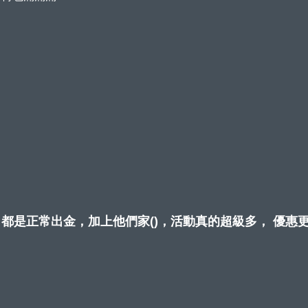
都是正常出金，加上他們家()，活動真的超級多， 優惠