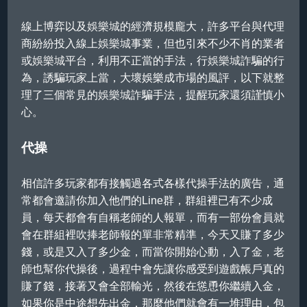
註冊
線上博弈以及
娛樂城
的經濟規模龐大，許多平台與代理
商紛紛投入線上
娛樂城
事業，但也引來不少不肖的業者
登入
或
娛樂城
平台，利用不正當的手法，行
娛樂城
詐騙的行
為，誘騙玩家上當，大壞娛樂成市場的風評，以下就整
理了三個常見的
娛樂城
詐騙手法，提醒玩家還須謹慎小
心。
代操
相信許多玩家都有接觸過各式各樣代操手法的廣告，通
常都會邀請你加入他們的Line群，群組裡已有不少成
員，每天都會有自稱老師的人報單，而有一部份會員就
會在群組裡吹捧老師報的單非常精準，今天又賺了多少
錢，或是又入了多少金，而當你開始心動，入了金，老
師也幫你代操後，過程中會先讓你感受到遊戲帳戶真的
賺了錢，接著又會全部輸光，然後在慫恿你繼續入金，
如果你是中途想先出金，那麼他們就會有一堆理由，包