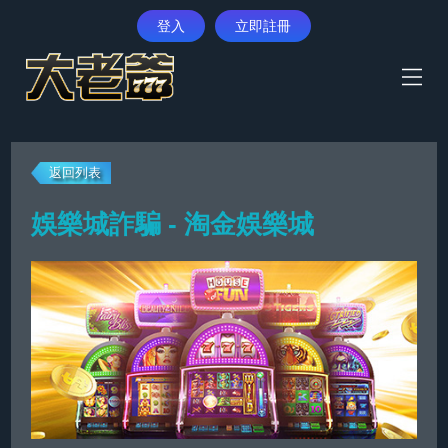
登入
立即註冊
首頁
返回列表
體育賽事
娛樂城詐騙 - 淘金娛樂城
真人娛樂
彩票遊戲
電子遊藝
優惠活動
最新消息