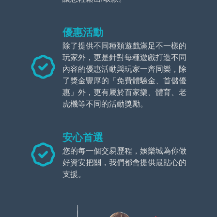
優惠活動
除了提供不同種類遊戲滿足不一樣的
玩家外，更是針對每種遊戲打造不同
內容的優惠活動與玩家一齊同樂，除
了獎金豐厚的「免費體驗金、首儲優
惠」外，更有屬於百家樂、體育、老
虎機等不同的活動獎勵。
安心首選
您的每一個交易歷程，娛樂城為你做
好資安把關，我們都會提供最貼心的
支援。