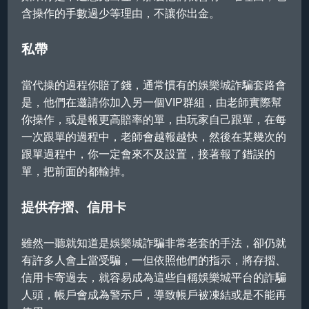
含操作的手數過少等理由，不讓你出金。
私帶
當代操的過程你賠了錢，通常慣有的
娛樂城
詐騙套路會
是，他們在邀請你加入另一個VIP群組，由老師實際幫
你操作，或是報更高賠率的單，由玩家自己跟單，在每
一次跟單的過程中，老師會越報越快，然後在某幾次的
跟單過程中，你一定會來不及設置，接著報了錯誤的
單，把前面的都輸掉。
提供存摺、信用卡
雖然一聽就知道是
娛樂城
詐騙非常老套的手法，卻仍就
有許多人會上當受騙，一但依照他們的指示，將存摺、
信用卡寄過去，就容易成為這些自稱
娛樂城
平台的詐騙
人頭，帳戶會成為警示戶，導致帳戶被凍結或是不能再