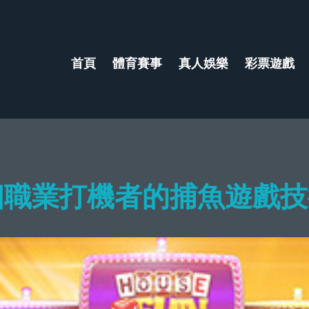
首頁
體育賽事
真人娛樂
彩票遊戲
職業打機者的捕魚遊戲技術