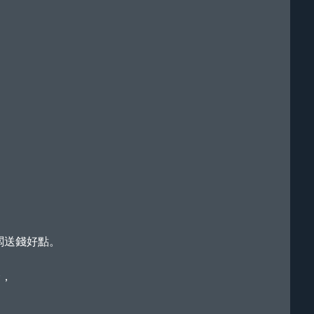
，
闆送錢好點。
分，