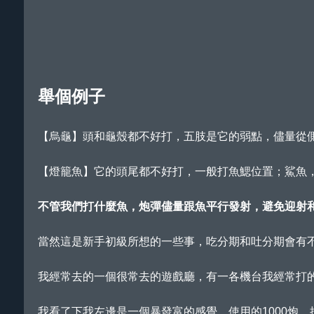
舉個例子
【烏龜】頭和龜殼都不好打，五肢是它的弱點，儘量從
【燈籠魚】它的頭尾都不好打，一般打魚鰓位置；鯊魚
不管我們打什麼魚，炮彈儘量跟魚平行發射，避免迎射
當然這是新手初級所想的一些事，吃分期和吐分期會有
我經常去的一個很常去的遊戲廳，有一各機台我經常打的
我看了下我左邊是一個暴發富的感覺，使用的1000炮