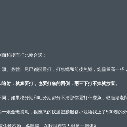
側面和後面打比較合適；
，頭、身體、尾巴都挺難打，打魚鰓和前後魚鰭，炮儘量高一些
和追射，就算要打，也要打魚的兩側，兩三下打不掉就放棄。
不同，如果吃分期和吐分期都分不清那你還打什麼魚，乾脆給老
千炮金蟾捕魚，很熟悉的找遊戲廳服務小姐給我上了500塊的
，按住鍵不動，各種掃，在我眼裡這人就是一個傻X，