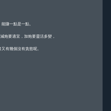
，能賺一點是一點。
加減炮要適宜，加炮要靈活多變，
者又有幾個沒有貪慾呢。