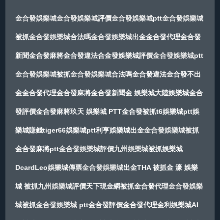
金合發娛樂城
金合發娛樂城
評價
金合發娛樂城
ptt
金合發娛樂城
被抓
金合發娛樂城
合法嗎
金合發娛樂城
出金金合發代理金合發
新聞金合發麻將金合發違法合金發娛樂城評價
金合發娛樂城
ptt
金合發娛樂城
被抓
金合發娛樂城
合法嗎金合發違法金合發不出
金金合發代理金合發麻將金合發新聞金 娛樂城大陸娛樂城金合
發評價金合發麻將玖天 娛樂城 PTT金合發被抓t6娛樂城ptt娛
樂城賺錢tiger66娛樂城ptt利亨娛樂城出金
金合發娛樂城
被抓
金合發麻將ptt
金合發娛樂城
評價
九州娛樂城
被抓娛樂城
DcardLeo娛樂城傳票
金合發娛樂城
出金THA 被抓金 濠 娛樂
城 被抓
九州娛樂城
評價天下現金網被抓金合發代理
金合發娛樂
城
被抓
金合發娛樂城
ptt金合發評價金合發代理金利娛樂城AI