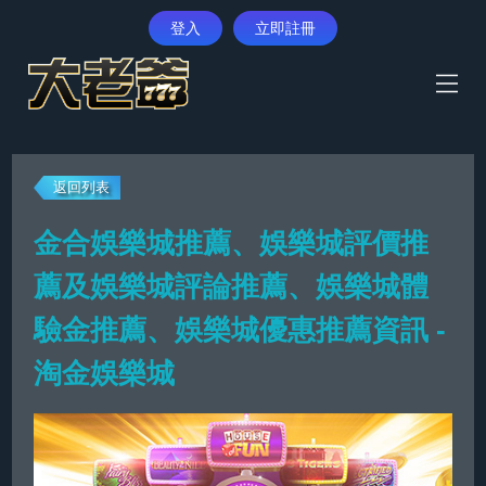
登入
立即註冊
首頁
返回列表
體育賽事
金合娛樂城推薦、娛樂城評價推
真人娛樂
薦及娛樂城評論推薦、娛樂城體
彩票遊戲
驗金推薦、娛樂城優惠推薦資訊 -
電子遊藝
淘金娛樂城
優惠活動
最新消息