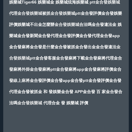
娛樂城Tiger66 娛樂城金 娛樂城炫海娛樂城 ptt
金合發娛樂城
代理
金合發娛樂城
被抓
金合發娛樂城
ptt金合發評價金合發娛樂
評價娛樂城不出金怎麼辦
金合發娛樂城
合法嗎金合發違法金 娛
樂城金合發新聞金合發代理金合發評價金合發代理金合發app
金合發麻將金合發是什麼金合發被抓金合發出金金合發違法
金
合發娛樂城
ptt金合發客服金合發麻將下載金合發麻將代理金合
發麻將外掛金合發麻將ptt金合發麻將app金合發麻將評價金合
發
線上麻將
金合發評價金合發app金合發ptt金合發評價金合發
代理金合發被抓金 和 發娛樂金合發 APP金合發 百 家金合發合
法嗎
金合發娛樂城
代理合金 發 娛樂城 評價