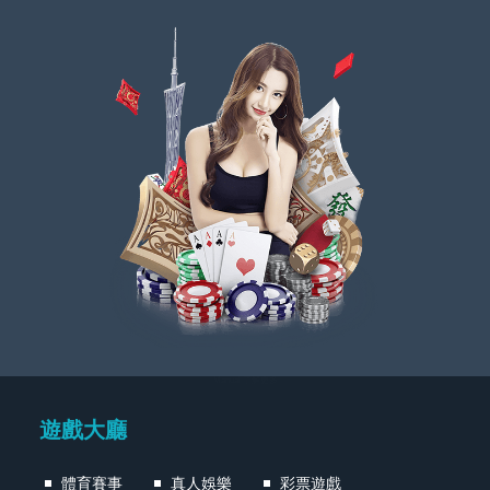
Manual 了解更多
遊戲大廳
體育賽事
真人娛樂
彩票遊戲