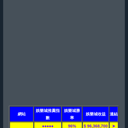
娛樂城推薦指
娛樂城勝
網站
娛樂城收益
連結
數
率
●●●●●
96%
$ 96,368,700
➤