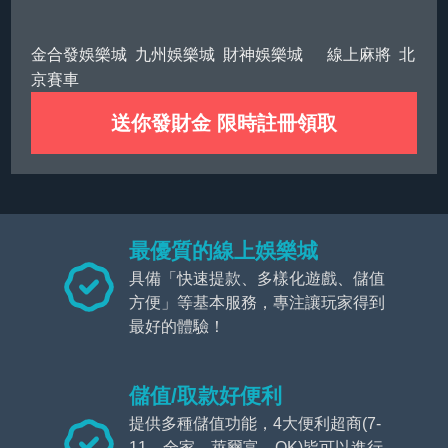
金合發娛樂城
九州娛樂城
財神娛樂城
線上麻將
北
京賽車
送你發財金 限時註冊領取
最優質的線上娛樂城
具備「快速提款、多樣化遊戲、儲值
方便」等基本服務，專注讓玩家得到
最好的體驗！
儲值/取款好便利
提供多種儲值功能，4大便利超商(7-
11、全家、萊爾富、OK)皆可以進行