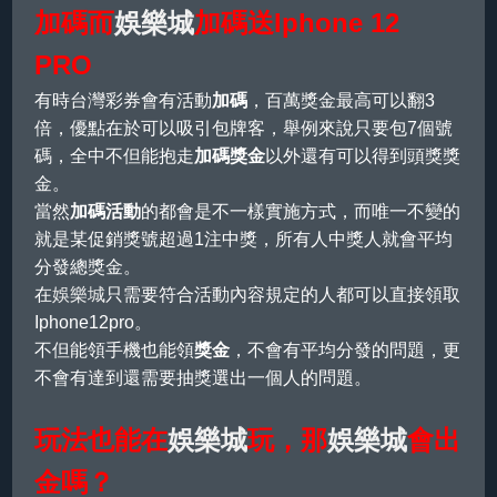
加碼而
娛樂城
加碼送Iphone 12
PRO
有時台灣彩券會有活動
加碼
，百萬獎金最高可以翻3
倍，優點在於可以吸引包牌客，舉例來說只要包7個號
碼，全中不但能抱走
加碼獎金
以外還有可以得到頭獎獎
金。
當然
加碼活動
的都會是不一樣實施方式，而唯一不變的
就是某促銷獎號超過1注中獎，所有人中獎人就會平均
分發總獎金。
在
娛樂城
只需要符合活動內容規定的人都可以直接領取
Iphone12pro。
不但能領手機也能領
獎金
，不會有平均分發的問題，更
不會有達到還需要抽獎選出一個人的問題。
玩法也能在
娛樂城
玩，那
娛樂城
會出
金嗎？