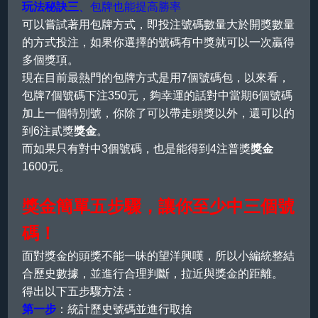
玩法秘訣三
、包牌也能提高勝率
可以嘗試著用包牌方式，即投注號碼數量大於開獎數量
的方式投注，如果你選擇的號碼有中獎就可以一次贏得
多個獎項。
現在目前最熱門的包牌方式是用7個號碼包，以來看，
包牌7個號碼下注350元，夠幸運的話對中當期6個號碼
加上一個特別號，你除了可以帶走頭獎以外，還可以的
到6注貳獎
獎金
。
而如果只有對中3個號碼，也是能得到4注普獎
獎金
1600元。
獎金簡單五步驟，讓你至少中三個號
碼！
面對獎金的頭獎不能一昧的望洋興嘆，所以小編統整結
合歷史數據，並進行合理判斷，拉近與獎金的距離。
得出以下五步驟方法：
第一步
：統計歷史號碼並進行取捨