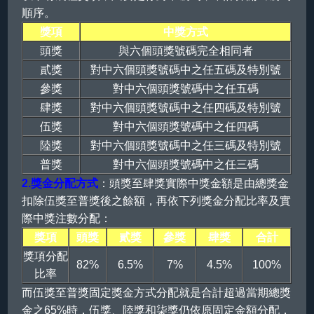
順序。
獎項
中獎方式
頭獎
與六個頭獎號碼完全相同者
貳獎
對中六個頭獎號碼中之任五碼及特別號
參獎
對中六個頭獎號碼中之任五碼
肆獎
對中六個頭獎號碼中之任四碼及特別號
伍獎
對中六個頭獎號碼中之任四碼
陸獎
對中六個頭獎號碼中之任三碼及特別號
普獎
對中六個頭獎號碼中之任三碼
2.獎金分配方式
：頭獎至肆獎實際中獎金額是由總獎金
扣除伍獎至普獎後之餘額，再依下列獎金分配比率及實
際中獎注數分配：
獎項
頭獎
貳獎
參獎
肆獎
合計
獎項分配
82%
6.5%
7%
4.5%
100%
比率
而伍獎至普獎固定獎金方式分配就是合計超過當期總獎
金之65%時，伍獎、陸獎和柒獎仍依原固定金額分配，