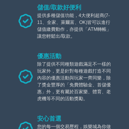
儲值/取款好便利
提供多種儲值功能，4大便利超商(7-
11、全家、萊爾富、OK)皆可以進行
儲值繳費動作，亦提供「ATM轉帳」
讓您輕鬆出/取款。
優惠活動
除了提供不同種類遊戲滿足不一樣的
玩家外，更是針對每種遊戲打造不同
內容的優惠活動與玩家一齊同樂，除
了獎金豐厚的「免費體驗金、首儲優
惠」外，更有屬於百家樂、體育、老
虎機等不同的活動獎勵。
安心首選
您的每一個交易歷程，娛樂城為你做