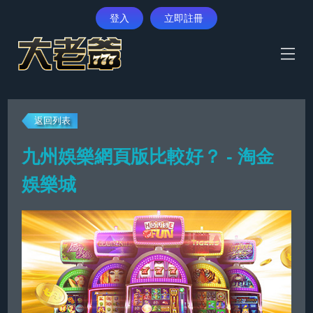
登入
立即註冊
首頁
返回列表
體育賽事
九州娛樂網頁版比較好？ - 淘金
真人娛樂
娛樂城
彩票遊戲
電子遊藝
優惠活動
最新消息