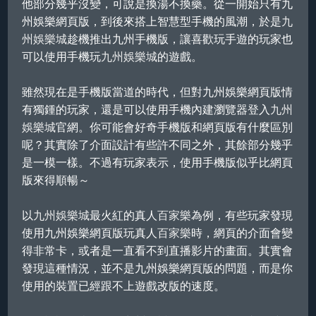
他部分幾乎沒變，可說是換湯不換藥。從一開始只有九
州娛樂網頁版，到後來搭上智慧型手機的風潮，於是
九
州娛樂城
趁機推出九州手機版，讓喜歡玩手遊的玩家也
可以使用手機玩
九州娛樂城
的遊戲。
雖然現在是手機版當道的時代，但對九州娛樂網頁版情
有獨鍾的玩家，還是可以使用手機內建瀏覽器登入
九州
娛樂城
官網。你可能會好奇手機版和網頁版有什麼區別
呢？其實除了介面設計有些許不同之外，其餘部分幾乎
是一模一樣。不過有玩家表示，使用手機版似乎比網頁
版來得順暢～
以
九州娛樂城
最火紅的真人
百家樂
為例，有些玩家發現
使用九州娛樂網頁版玩真人
百家樂
時，網頁的介面會變
得非常卡，或者是一直看不到直播影片的畫面。其實會
發現這種情況，並不是九州娛樂網頁版的問題，而是你
使用的裝置已經跟不上遊戲改版的速度。