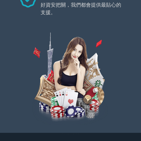
好資安把關，我們都會提供最貼心的
支援。
Manual 了解更多