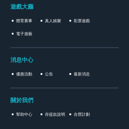
遊戲大廳
體育賽事
真人娛樂
彩票遊戲
電子遊藝
消息中心
優惠活動
公告
最新消息
關於我們
幫助中心
存提款說明
合營計劃