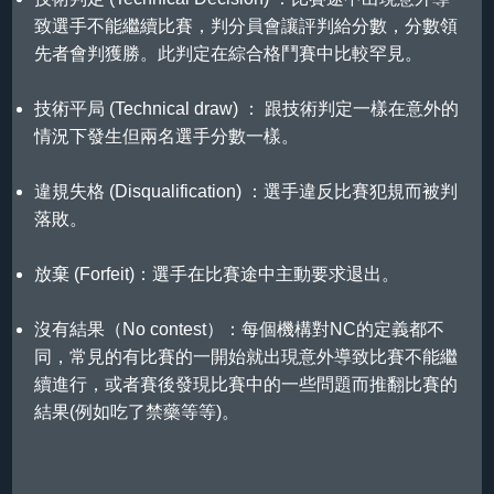
致選手不能繼續比賽，判分員會讓評判給分數，分數領
先者會判獲勝。此判定在綜合格鬥賽中比較罕見。
技術平局 (Technical draw) ： 跟技術判定一樣在意外的
情況下發生但兩名選手分數一樣。
違規失格 (Disqualification) ：選手違反比賽犯規而被判
落敗。
放棄 (Forfeit)：選手在比賽途中主動要求退出。
沒有結果（No contest）：每個機構對NC的定義都不
同，常見的有比賽的一開始就出現意外導致比賽不能繼
續進行，或者賽後發現比賽中的一些問題而推翻比賽的
結果(例如吃了禁藥等等)。