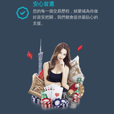
安心首選
您的每一個交易歷程，娛樂城為你做
好資安把關，我們都會提供最貼心的
支援。