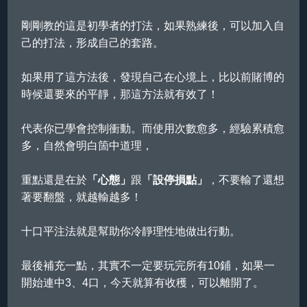
剛剛教的這是初學者的打法，如果熟練後，可以加入自
己的打法，形成自己的套路。
如果用了這方法後，發現自己在心境上，比以前賭博的
時候還要來的平靜，那這方法就有效了！
代表你已學會控制衝動。而使用次數愈多，經驗累積愈
多，自然會明白箇中道理，
重點還是在於
「心態」
跟
「設停損點」
，不要輸了還想
著要翻盤，就越輸越多！
十口平注法就是幫助你冷靜理性地做出行動。
最後補充一點，其實不一定要玩完所有10鋪，如果一
開始連中3、4口，今天就算有收穫，可以離開了。