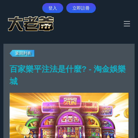
登入
立即註冊
首頁
返回列表
體育賽事
百家樂平注法是什麼? - 淘金娛樂
真人娛樂
城
彩票遊戲
電子遊藝
優惠活動
最新消息