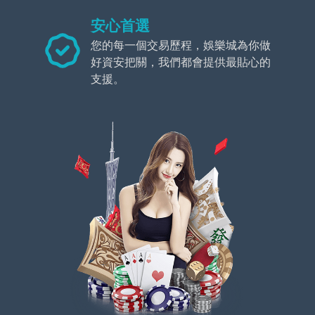
安心首選
您的每一個交易歷程，娛樂城為你做
好資安把關，我們都會提供最貼心的
支援。