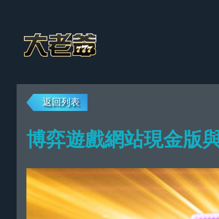
返回列表
博弈遊戲網站現金版與