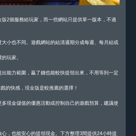
金版
2個服務給玩家，而一些網站只提供單一版本，不過
度大小也不同。遊戲網站的結清週期分成每週、每月結或
裡的玩家。
超出能力範圍，贏了錢也能較快提領出來，不用等到一定
遊戲的快感，
現金版
是較推薦的選擇！
更多現金儲值的優惠活動或控制自己的遊戲預算，建議使
心，也能安心的提領現金。下方整理3間提供24小時提