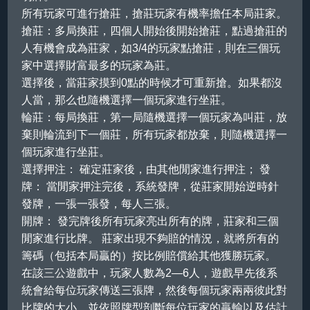
所有玩家可進行搶莊，搶莊玩家有機率擔任本局莊家。
搶莊：多局換莊，四個人開始後開始搶莊，點過搶莊的
人有機會成為莊家，如3/4的玩家點搶莊，則在三個玩
家中選擇財富最多的玩家為莊。
選擇後，當莊家摸到0點的時候才可重新搶。如果都沒
人當，那么也隨機選擇一個玩家進行坐莊。
輪莊：每局換莊，第一局隨機選擇一個玩家為叫莊，放
棄則輪流到下一個莊，所有玩家都放棄，則隨機選擇一
個玩家進行坐莊。
選擇押注： 確定莊家後，由其他閒家進行押注； 發
牌： 當閒家押注完後，系統發牌，從莊家開始逆時針
發牌，一張一張發，每人三張。
開牌： 發完牌後所有玩家亮出所有的牌，莊家和三個
閒家進行比牌。 莊家出現不夠賠的情況，就將所有的
籌碼（包括本局贏的）按比例賠償給其他獲勝玩家。
在該
三公
遊戲中，玩家人數為2—6人，遊戲早先後系
統會給每位玩家傳送三張牌，然後每個玩家兩兩彼此對
比牌的大小，並依照牌型剖斷每位玩家的贏輸以及估計