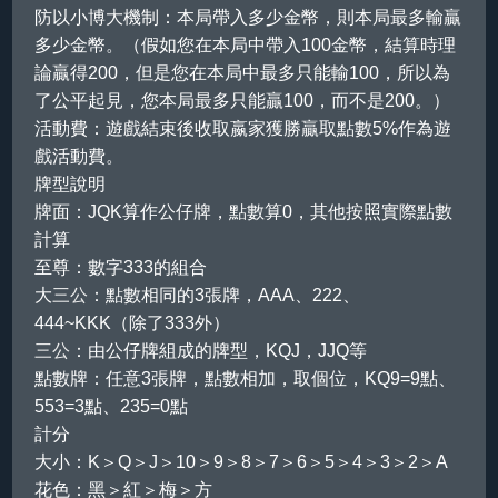
防以小博大機制：本局帶入多少金幣，則本局最多輸贏
多少金幣。（假如您在本局中帶入100金幣，結算時理
論贏得200，但是您在本局中最多只能輸100，所以為
了公平起見，您本局最多只能贏100，而不是200。）
活動費：遊戲結束後收取嬴家獲勝贏取點數5%作為遊
戲活動費。
牌型說明
牌面：JQK算作公仔牌，點數算0，其他按照實際點數
計算
至尊：數字333的組合
大
三公
：點數相同的3張牌，AAA、222、
444~KKK（除了333外）
三公
：由公仔牌組成的牌型，KQJ，JJQ等
點數牌：任意3張牌，點數相加，取個位，KQ9=9點、
553=3點、235=0點
計分
大小：K＞Q＞J＞10＞9＞8＞7＞6＞5＞4＞3＞2＞A
花色：黑＞紅＞梅＞方