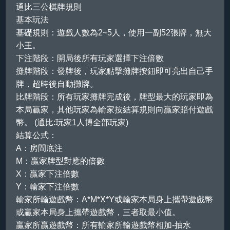
通比
三公
棋牌規則
註冊
基本玩法
基礎規則：遊戲人數為2~5人，使用一副52張牌，無大
登入
小王。
下注階段：開局後所有玩家選擇下注倍數
攤牌階段：發牌後，玩家點擊攤牌按鈕即可亮出自己手
牌，超時後自動攤牌。
比牌階段：所有玩家攤牌完成後，牌型最大的玩家即為
本局贏家，其他玩家為輸家按結算規則向贏家賠付遊戲
幣。 (通比:玩家1人博全部玩家)
結算公式：
A：房間底注
M：贏家牌型對應的倍數
X：贏家下注倍數
Y：輸家下注倍數
輸家所輸遊戲幣：A*M*X*Y或輸家本局身上攜帶遊戲幣
或贏家本局身上攜帶遊戲幣，三者取最小值。
贏家所贏遊戲幣：所有輸家所輸遊戲幣相加-抽水