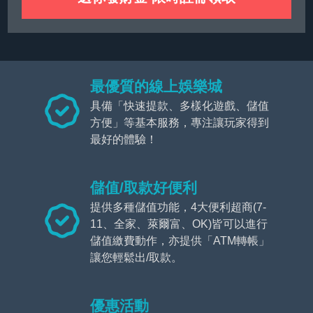
最優質的線上娛樂城
具備「快速提款、多樣化遊戲、儲值
方便」等基本服務，專注讓玩家得到
最好的體驗！
儲值/取款好便利
提供多種儲值功能，4大便利超商(7-
11、全家、萊爾富、OK)皆可以進行
儲值繳費動作，亦提供「ATM轉帳」
讓您輕鬆出/取款。
優惠活動