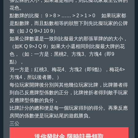
張公牌的大小，如果還是相同，則比擬玩家最至公牌的
花色。
點數牌的比擬： 9 > 8 > …… > 2 > 1 > 0 如果玩家都
是點數牌，而且點數相等的狀態下則先比擬玩家的公牌
數（如 J Q 9>J 10 9）
如果公牌數還是一致則比擬最大的那張單牌的的大小，
（如K Q 9>J Q 9）如果大小還相同則比擬最大牌的花
色，（如：一方是：黑桃2、方塊3、方塊4（即9
點），
另一方是：紅桃3、梅花4、方塊2（即9點），梅花4>
方塊4，所以後者勝。）
每位玩家開牌後分別與其他幾位玩家比牌，比牌勝者得
到自己反應牌型係數的正分，比牌挫折者得到敵手玩家
反應牌型係數的負分，
比牌計分的總和便是每一個玩家得到的得分。再乘反應
房間的係數便是玩家結尾的遊戲勝負。
三公
送你發財金 限時註冊領取