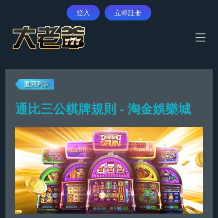
登入
立即註冊
首頁
返回列表
體育賽事
通比三公棋牌規則 - 淘金娛樂城
真人娛樂
彩票遊戲
電子遊藝
優惠活動
最新消息