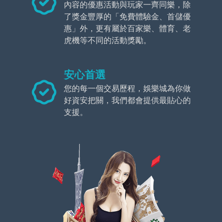
內容的優惠活動與玩家一齊同樂，除
了獎金豐厚的「免費體驗金、首儲優
惠」外，更有屬於百家樂、體育、老
虎機等不同的活動獎勵。
安心首選
您的每一個交易歷程，娛樂城為你做
好資安把關，我們都會提供最貼心的
支援。