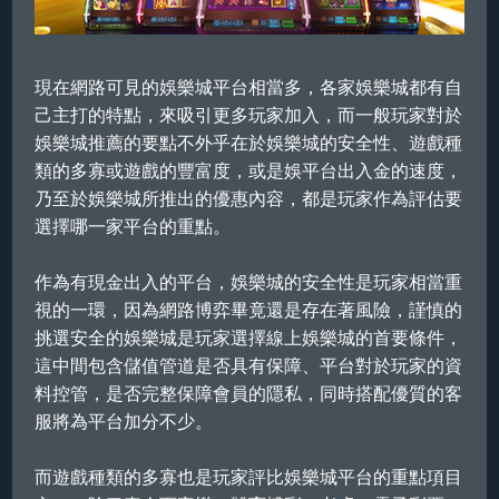
註冊
登入
現在網路可見的娛樂城平台相當多，各家娛樂城都有自
己主打的特點，來吸引更多玩家加入，而一般玩家對於
娛樂城推薦的要點不外乎在於娛樂城的安全性、遊戲種
類的多寡或遊戲的豐富度，或是娛平台出入金的速度，
乃至於娛樂城所推出的優惠內容，都是玩家作為評估要
選擇哪一家平台的重點。
作為有現金出入的平台，娛樂城的安全性是玩家相當重
視的一環，因為網路博弈畢竟還是存在著風險，謹慎的
挑選安全的娛樂城是玩家選擇線上娛樂城的首要條件，
這中間包含儲值管道是否具有保障、平台對於玩家的資
料控管，是否完整保障會員的隱私，同時搭配優質的客
服將為平台加分不少。
而遊戲種類的多寡也是玩家評比娛樂城平台的重點項目