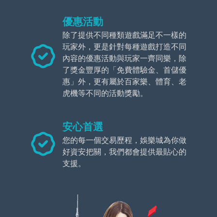
優惠活動
除了提供不同種類遊戲滿足不一樣的
玩家外，更是針對每種遊戲打造不同
內容的優惠活動與玩家一齊同樂，除
了獎金豐厚的「免費體驗金、首儲優
惠」外，更有屬於百家樂、體育、老
虎機等不同的活動獎勵。
安心首選
您的每一個交易歷程，娛樂城為你做
好資安把關，我們都會提供最貼心的
支援。