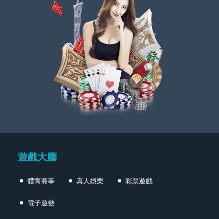
Manual 了解更多
遊戲大廳
體育賽事
真人娛樂
彩票遊戲
電子遊藝