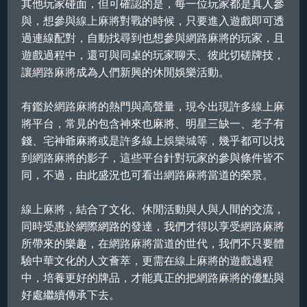
其他玩家碰面，但可確認的是，每一位玩家都是真人參
與，想參與
線上麻將
對戰的時候，只要進入遊戲即可透
過連線配對，自動找尋到也想參與
網路麻將
的玩家，且
遊戲過程中，還可與同桌的玩家聊天、彼此切磋牌技，
讓
網路麻將
成為人們新興的休閒娛樂活動。
有鑑於
網路麻將
的熱門與高聲量，現今出現許多
線上麻
將
平台，常見的包含神來也麻將、明星三缺一、老子有
錢、宅神爺麻將或是許多線上
娛樂城
等，幾乎都可以找
到
網路麻將
的影子，這些平台針對玩家的參與條件皆不
同，不過，由此盛況也可看出
網路麻將
當道的榮景。
線上麻將
，結合了文化、休閒活動與人與人間的交流，
同時受惠於網際網路的發達，我們才得以享受
網路麻將
所帶來的樂趣，在
網路麻將
當道的世代，我們不只要體
驗中華文化的人文薈萃，更需在
線上麻將
的遊戲過程
中，培養更好的牌品，才能真正的把
網路麻將
的優點與
好處繼續傳承下去。